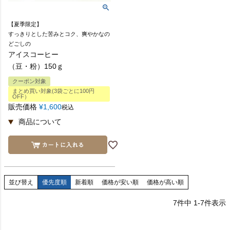
【夏季限定】
すっきりとした苦みとコク、爽やかなの
どごしの
アイスコーヒー
（豆・粉）150ｇ
クーポン対象
まとめ買い対象(3袋ごとに100円
OFF）
販売価格
¥
1,600
税込
並び替え
優先度順
新着順
価格が安い順
価格が高い順
7
件中
1
-
7
件表示