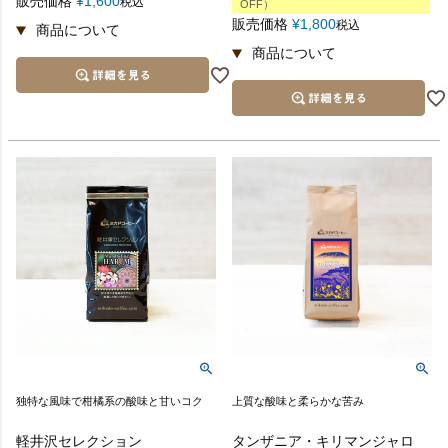
販売価格
¥
1,600
税込
OFF）
販売価格
¥
1,800
税込
独特な風味で柑橘系の酸味と甘いコク
上質な酸味と柔らかな苦み
軽井沢セレクション
タンザニア・キリマンジャロ