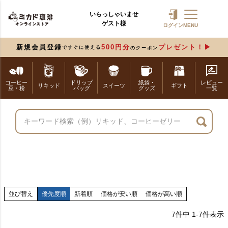
いらっしゃいませ
ゲスト様
ログイン
MENU
新規会員登録
500円分
プレゼント！
ですぐに使える
のクーポン
コーヒー
ドリップ
紙袋・
レビュー
リキッド
スイーツ
ギフト
豆・粉
バッグ
グッズ
一覧
並び替え
優先度順
新着順
価格が安い順
価格が高い順
7
件中
1
-
7
件表示