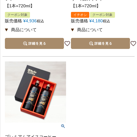
【1本=720ml】
【1本=720ml】
クーポン対象
イチオシ
クーポン対象
販売価格
¥
4,936
販売価格
¥
4,180
税込
税込
プレミアムアイスコーヒー