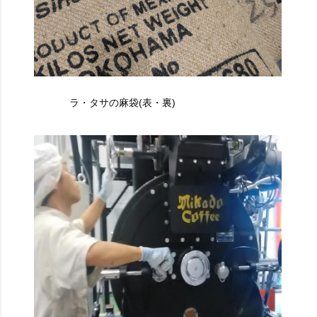
ラ・タサの麻袋(表・裏)