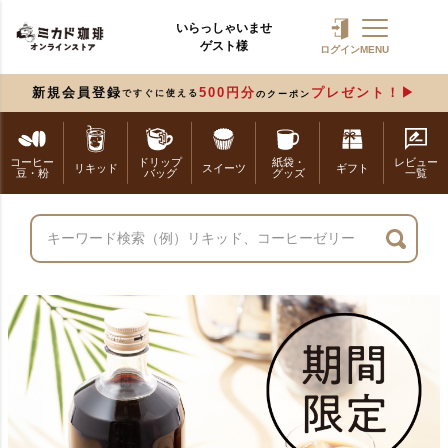
いらっしゃいませ
ゲスト様
ログイン
MENU
新規会員登録
500円分
プレゼント！
ですぐに使える
のクーポン
コーヒー
ドリップ
紙袋・
レビュー
リキッド
スイーツ
ギフト
豆・粉
バッグ
グッズ
一覧