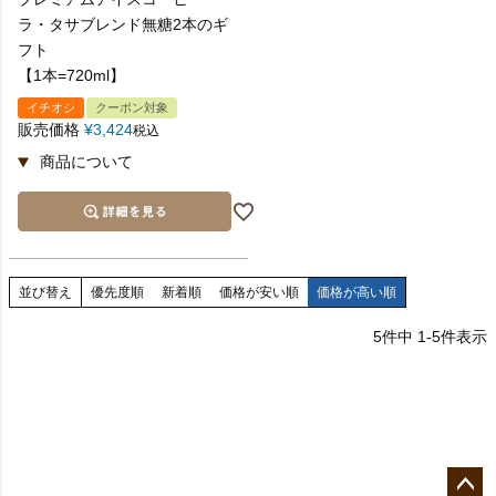
ラ・タサブレンド無糖2本のギ
フト
【1本=720ml】
イチオシ
クーポン対象
販売価格
¥
3,424
税込
並び替え
優先度順
新着順
価格が安い順
価格が高い順
5
件中
1
-
5
件表示