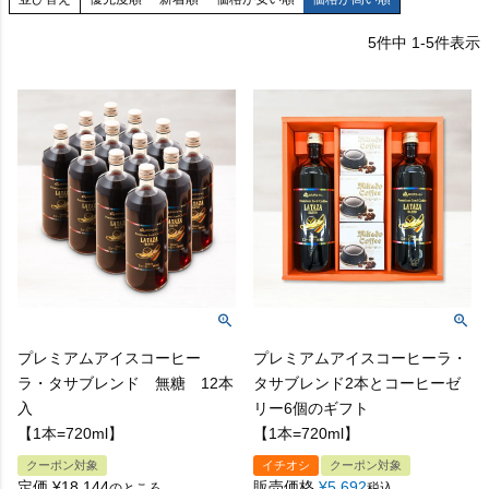
5
件中
1
-
5
件表示
プレミアムアイスコーヒー
プレミアムアイスコーヒーラ・
ラ・タサブレンド 無糖 12本
タサブレンド2本とコーヒーゼ
入
リー6個のギフト
【1本=720ml】
【1本=720ml】
クーポン対象
イチオシ
クーポン対象
定価
¥
18,144
販売価格
¥
5,692
のところ
税込