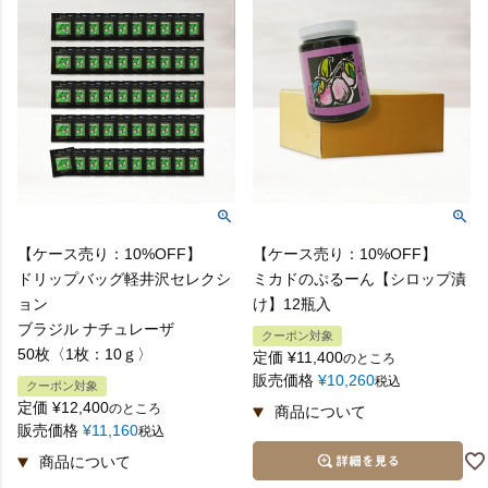
【ケース売り：10%OFF】
【ケース売り：10%OFF】
ドリップバッグ軽井沢セレクシ
ミカドのぷるーん【シロップ漬
ョン
け】12瓶入
ブラジル ナチュレーザ
クーポン対象
50枚〈1枚：10ｇ〉
定価
¥
11,400
のところ
販売価格
¥
10,260
税込
クーポン対象
定価
¥
12,400
のところ
販売価格
¥
11,160
税込