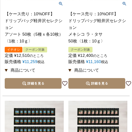
【ケース売り：10%OFF】
【ケース売り：10%OFF】
ドリップバッグ軽井沢セレクシ
ドリップバッグ軽井沢セレクシ
ョン
ョン
アソート 50枚（5種ｘ各10枚）
メキシコ ラ・タサ
〈1枚：10ｇ〉
50枚〈1枚：10ｇ〉
イチオシ
クーポン対象
クーポン対象
定価
¥
12,510
定価
¥
12,400
のところ
のところ
販売価格
¥
11,259
販売価格
¥
11,160
税込
税込