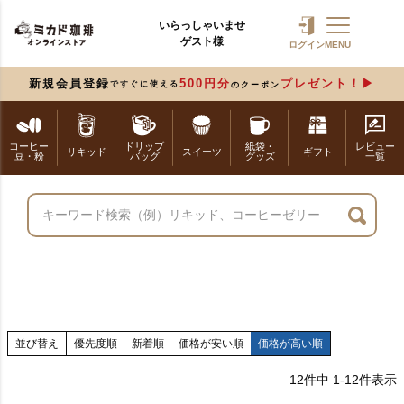
いらっしゃいませ
ゲスト様
ログイン
MENU
新規会員登録
500円分
プレゼント！
ですぐに使える
のクーポン
コーヒー
ドリップ
紙袋・
レビュー
リキッド
スイーツ
ギフト
豆・粉
バッグ
グッズ
一覧
並び替え
優先度順
新着順
価格が安い順
価格が高い順
12
件中
1
-
12
件表示