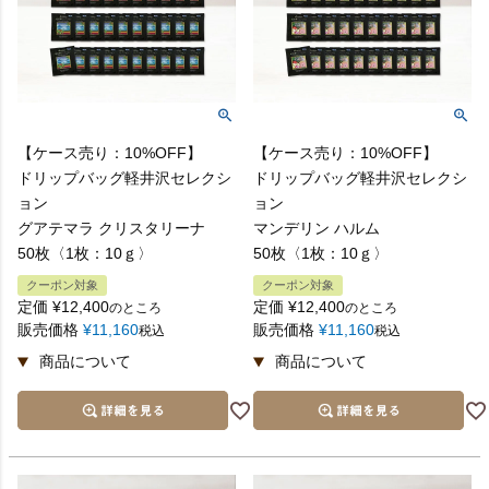
【ケース売り：10%OFF】
【ケース売り：10%OFF】
ドリップバッグ軽井沢セレクシ
ドリップバッグ軽井沢セレクシ
ョン
ョン
グアテマラ クリスタリーナ
マンデリン ハルム
50枚〈1枚：10ｇ〉
50枚〈1枚：10ｇ〉
クーポン対象
クーポン対象
定価
¥
12,400
定価
¥
12,400
のところ
のところ
販売価格
¥
11,160
販売価格
¥
11,160
税込
税込