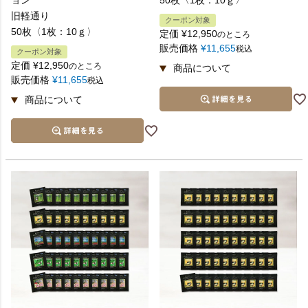
ョン
50枚〈1枚：10ｇ〉
旧軽通り
クーポン対象
50枚〈1枚：10ｇ〉
定価
¥
12,950
のところ
販売価格
¥
11,655
税込
クーポン対象
定価
¥
12,950
のところ
販売価格
¥
11,655
税込