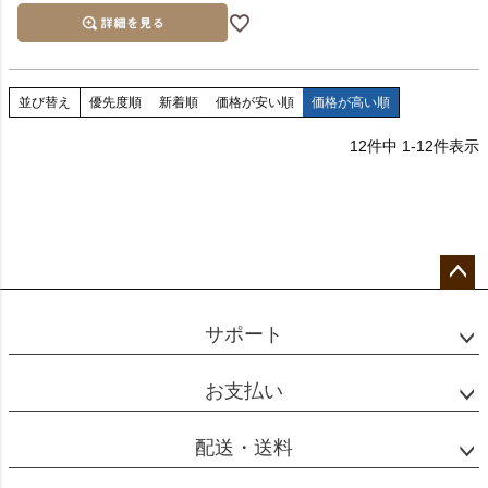
並び替え
優先度順
新着順
価格が安い順
価格が高い順
12
件中
1
-
12
件表示
ペー
ジト
サポート
ップ
へ
お支払い
配送・送料