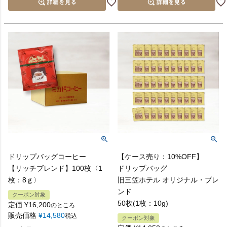
ドリップバッグコーヒー
【ケース売り：10%OFF】
【リッチブレンド】100枚〈1
ドリップバッグ
枚：8ｇ〉
旧三笠ホテル オリジナル・ブレ
ンド
クーポン対象
50枚(1枚：10g)
定価
¥
16,200
のところ
販売価格
¥
14,580
税込
クーポン対象