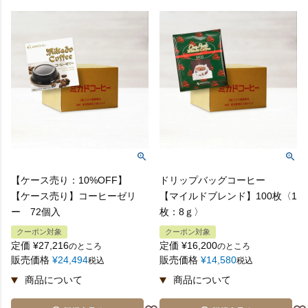
【ケース売り：10%OFF】
ドリップバッグコーヒー
【ケース売り】コーヒーゼリ
【マイルドブレンド】100枚〈1
ー 72個入
枚：8ｇ〉
クーポン対象
クーポン対象
定価
¥
27,216
定価
¥
16,200
のところ
のところ
販売価格
¥
24,494
販売価格
¥
14,580
税込
税込