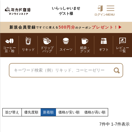
いらっしゃいませ
ゲスト様
ログイン
MENU
新規会員登録
500円分
プレゼント！
ですぐに使える
のクーポン
コーヒー
ドリップ
紙袋・
レビュー
リキッド
スイーツ
ギフト
豆・粉
バッグ
グッズ
一覧
並び替え
優先度順
新着順
価格が安い順
価格が高い順
7
件中
1
-
7
件表示