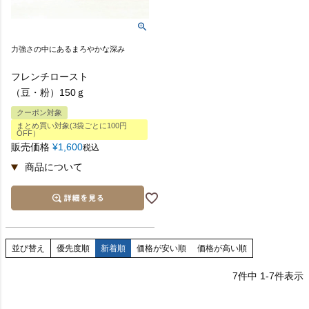
力強さの中にあるまろやかな深み
フレンチロースト
（豆・粉）150ｇ
クーポン対象
まとめ買い対象(3袋ごとに100円
OFF）
販売価格
¥
1,600
税込
並び替え
優先度順
新着順
価格が安い順
価格が高い順
7
件中
1
-
7
件表示