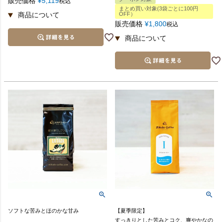
販売価格
¥
5,119
税込
まとめ買い対象(3袋ごとに100円
OFF）
販売価格
¥
1,800
税込
ソフトな苦みとほのかな甘み
【夏季限定】
すっきりとした苦みとコク、爽やかなの