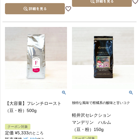
【大容量】フレンチロースト
独特な風味で柑橘系の酸味と甘いコク
（豆・粉）500g
軽井沢セレクション
マンデリン ハルム
クーポン対象
（豆・粉）150g
定価
¥
5,333
のところ
クーポン対象