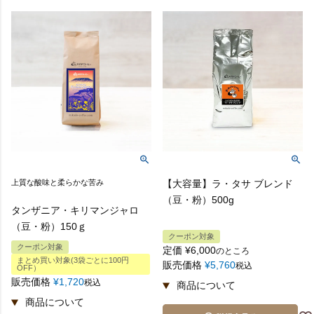
上質な酸味と柔らかな苦み
【大容量】ラ・タサ ブレンド
（豆・粉）500g
タンザニア・キリマンジャロ
（豆・粉）150ｇ
クーポン対象
クーポン対象
定価
¥
6,000
のところ
まとめ買い対象(3袋ごとに100円
販売価格
¥
5,760
税込
OFF）
販売価格
¥
1,720
税込