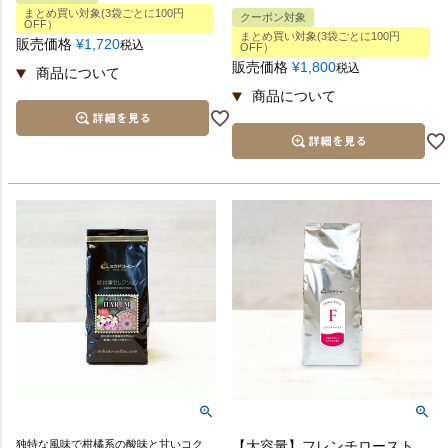
まとめ買い対象(3袋ごとに100円
クーポン対象
OFF）
まとめ買い対象(3袋ごとに100円
販売価格
¥
1,720
税込
OFF）
販売価格
¥
1,800
税込
独特な風味で柑橘系の酸味と甘いコク
【大容量】フレンチロースト