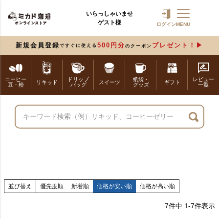
いらっしゃいませ
ゲスト様
ログイン
MENU
新規会員登録
500円分
プレゼント！
ですぐに使える
のクーポン
コーヒー
ドリップ
紙袋・
レビュー
リキッド
スイーツ
ギフト
豆・粉
バッグ
グッズ
一覧
並び替え
優先度順
新着順
価格が安い順
価格が高い順
7
件中
1
-
7
件表示