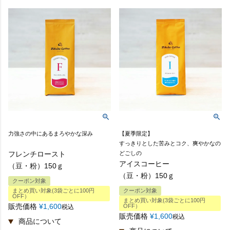
力強さの中にあるまろやかな深み
【夏季限定】
すっきりとした苦みとコク、爽やかなの
フレンチロースト
どごしの
アイスコーヒー
（豆・粉）150ｇ
（豆・粉）150ｇ
クーポン対象
まとめ買い対象(3袋ごとに100円
クーポン対象
OFF）
まとめ買い対象(3袋ごとに100円
販売価格
¥
1,600
OFF）
税込
販売価格
¥
1,600
税込