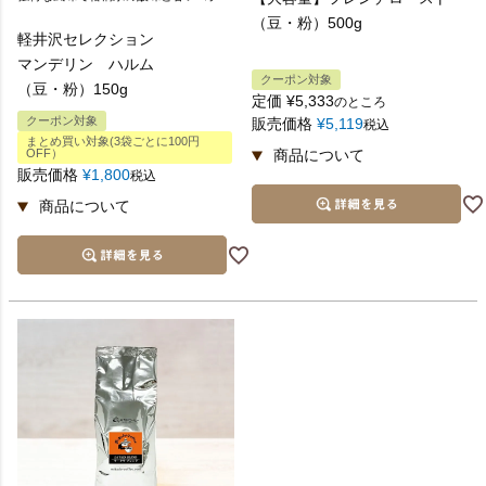
（豆・粉）500g
軽井沢セレクション
マンデリン ハルム
クーポン対象
（豆・粉）150g
定価
¥
5,333
のところ
クーポン対象
販売価格
¥
5,119
税込
まとめ買い対象(3袋ごとに100円
OFF）
販売価格
¥
1,800
税込