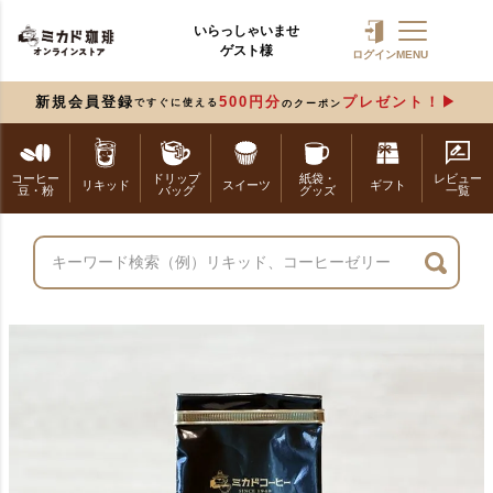
いらっしゃいませ
ゲスト様
ログイン
MENU
新規会員登録
500円分
プレゼント！
ですぐに使える
のクーポン
コーヒー
ドリップ
紙袋・
レビュー
リキッド
スイーツ
ギフト
豆・粉
バッグ
グッズ
一覧