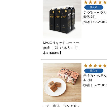
購入者
まるちゃん
50代
女性
投稿日
2026/06/
MAJOリキッドコーヒー
無糖 1箱（6本入）【1
本=1000ml】
購入者
茶子ちゃん
非公開
投稿日
2026/06/
ミカド珈琲 ラングドシ