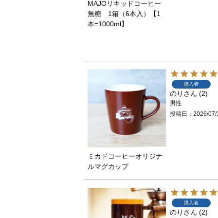
MAJOリキッドコーヒー
無糖 1箱（6本入）【1
本=1000ml】
購入者
のり
2
男性
投稿日
2026/07/
ミカドコーヒーオリジナ
ルマグカップ
購入者
のり
2