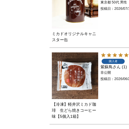
東京都
50代
男性
投稿日
2026/07/
ミカドオリジナルキャニ
スター缶
購入者
紫蘇鳥
1
非公開
投稿日
2026/06/
【冷凍】軽井沢ミカド珈
琲 生どら焼きコーヒー
味【5個入1箱】