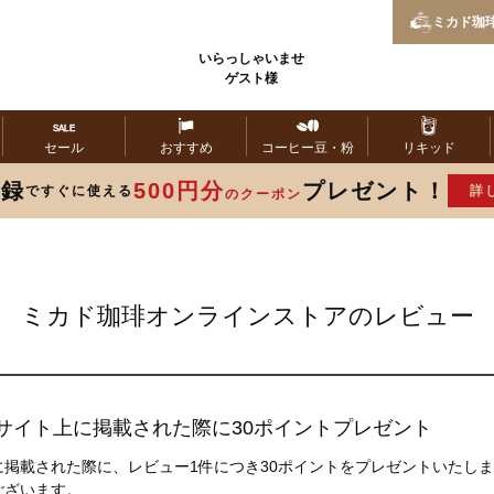
ミカド
珈
いらっしゃいませ
ゲスト様
セール
おすすめ
コーヒー
豆・粉
リキッド
登録
500円分
プレゼント！
ですぐに使える
詳
のクーポン
ミカド珈琲オンラインストアのレビュー
サイト上に掲載された際に30ポイントプレゼント
掲載された際に、レビュー1件につき30ポイントをプレゼントいたし
ございます。