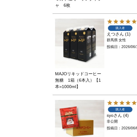
ャ 6枚
購入者
えつ
1
群馬県
女性
投稿日
2026/06/
MAJOリキッドコーヒー
無糖 1箱（6本入）【1
本=1000ml】
購入者
syo
4
非公開
投稿日
2026/06/