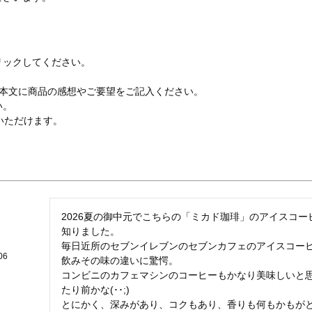
リックしてください。
、本文に商品の感想やご要望をご記入ください。
い。
いただけます。
2026夏の御中元でこちらの「ミカド珈琲」のアイスコ
知りました。

毎日近所のセブンイレブンのセブンカフェのアイスコー
06
飲みその味の違いに驚愕。

コンビニのカフェマシンのコーヒーもかなり美味しいと
たり前かな(･･;)

とにかく、深みがあり、コクもあり、香りも何もかもが