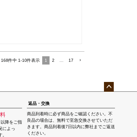
168
件中
1
-
10
件表示
1
2
…
17
ペー
ジト
返品・交換
ップ
商品到着時に必ず商品をご確認ください。不
料
へ
良品の場合は、無料で至急交換させていただ
日以降をご指
きます。商品到着後7日以内に弊社までご返送
況によっ
ください。
す。