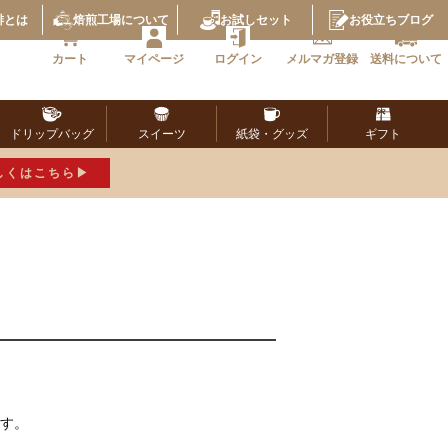
琲とは
焙煎工場
について
お試し
セット
お役立ち
ブログ
カート
マイページ
ログイン
メルマガ
登録
送料に
ついて
ドリップ
バッグ
スイーツ
紙袋・
グッズ
ギフト
しくはこちら
ます。