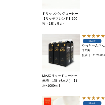
ドリップバッグコーヒー
【リッチブレンド】100
枚〈1枚：8ｇ〉
購入者
やっちゃん
非公開
投稿日
2026/06/
MAJOリキッドコーヒー
無糖 1箱（6本入）【1
本=1000ml】
購入者