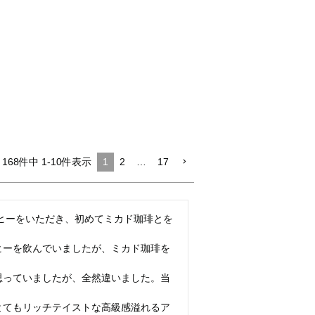
168
件中
1
-
10
件表示
1
2
…
17
ーヒーをいただき、初めてミカド珈琲とを
ヒーを飲んでいましたが、ミカド珈琲を
思っていましたが、全然違いました。当
とてもリッチテイストな高級感溢れるア