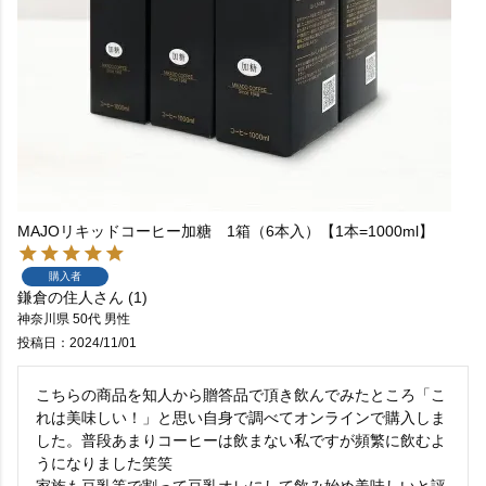
MAJOリキッドコーヒー加糖 1箱（6本入）【1本=1000ml】
購入者
鎌倉の住人
1
神奈川県
50代
男性
投稿日
2024/11/01
こちらの商品を知人から贈答品で頂き飲んでみたところ「こ
れは美味しい！」と思い自身で調べてオンラインで購入しま
した。普段あまりコーヒーは飲まない私ですが頻繁に飲むよ
うになりました笑笑

家族も豆乳等で割って豆乳オレにして飲み始め美味しいと評