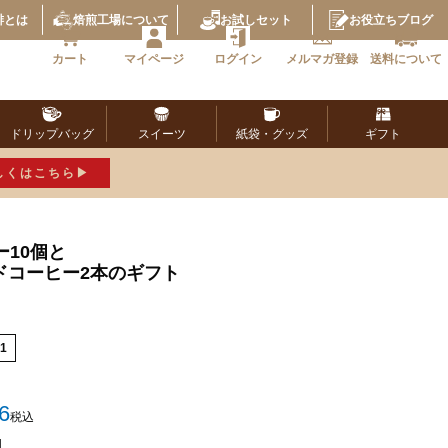
琲とは
焙煎工場
について
お試し
セット
お役立ち
ブログ
カート
マイページ
ログイン
メルマガ
登録
送料に
ついて
ドリップ
バッグ
スイーツ
紙袋・
グッズ
ギフト
しくはこちら
10個と
ドコーヒー2本のギフト
1
6
税込