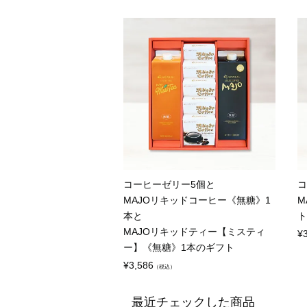
コーヒーゼリー5個と
コ
MAJOリキッドコーヒー《無糖》1
M
本と
ト
MAJOリキッドティー【ミスティ
¥
ー】《無糖》1本のギフト
¥
3,586
（税込）
最近チェックした商品