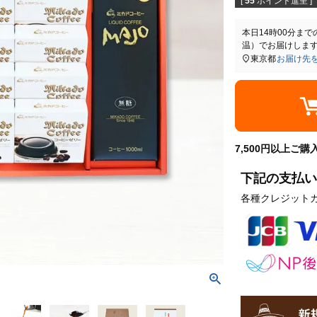
[
55
ポイント進呈 ]
本日
14時00分
まで
温）
でお届けしま
東京都
お届け先
7,500円以上ご
下記の支払い
各種クレジット