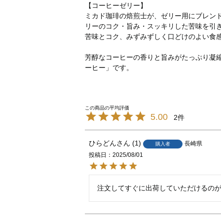
【コーヒーゼリー】
ミカド珈琲の焙煎士が、ゼリー用にブレン
リーのコク・旨み・スッキリした苦味を引
苦味とコク、みずみずしく口どけのよい食
芳醇なコーヒーの香りと旨みがたっぷり凝
ーヒー」です。
5.00
2
ひらどん
1
長崎県
購入者
投稿日
2025/08/01
注文してすぐに出荷していただけるの