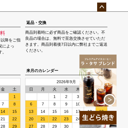
ペー
ジト
返品・交換
ップ
商品到着時に必ず商品をご確認ください。不
料
へ
良品の場合は、無料で至急交換させていただ
日以降をご指
きます。商品到着後7日以内に弊社までご返送
況によっ
ください。
す。
来月のカレンダー
2026年9月
金
土
日
月
火
水
木
金
土
1
1
2
3
4
5
7
8
6
7
8
9
10
11
12
14
15
13
14
15
16
17
18
19
21
22
20
21
22
23
24
25
26
28
29
27
28
29
30