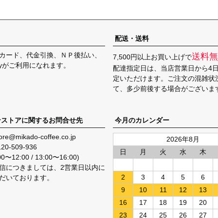
配送・送料
カード、代金引換、ＮＰ後払い、
送料無
7,500円以上お買い上げで
Payがご利用になれます。
配達指定日は、当店営業日から4
定いただけます。ご注文の混雑状
て、多少前後する場合がございま
ンストアに関するお問合せ先
今月のカレンダー
ore@mikado-coffee.co.jp
2026年8月
120-509-936
日
月
火
水
木
〜12:00 / 13:00〜16:00)
信につきましては、2営業日以内に
2
3
4
5
6
だいております。
9
10
11
12
13
16
17
18
19
20
23
24
25
26
27