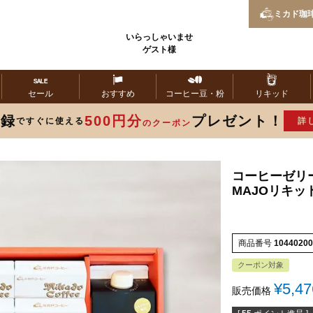
ミカド
珈
いらっしゃいませ
ゲスト様
セール
おすすめ
コーヒー
豆・粉
リキッド
登録
500円分
プレゼント！
ですぐに使える
詳
のクーポン
コーヒーゼリー
MAJOリキッ
商品番号
10440200
クーポン対象
¥
5,47
販売価格