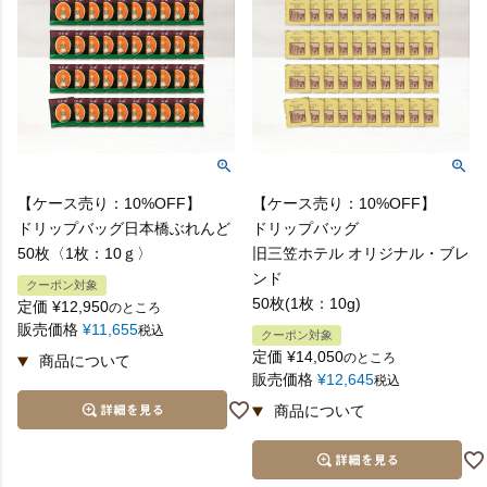
【ケース売り：10%OFF】
【ケース売り：10%OFF】
ドリップバッグ日本橋ぶれんど
ドリップバッグ
50枚〈1枚：10ｇ〉
旧三笠ホテル オリジナル・ブレ
ンド
クーポン対象
50枚(1枚：10g)
定価
¥
12,950
のところ
販売価格
¥
11,655
税込
クーポン対象
定価
¥
14,050
のところ
販売価格
¥
12,645
税込