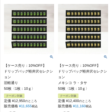
【ケース売り：10%OFF】
【ケース売り：10%OFF】
ドリップバッグ軽井沢セレクシ
ドリップバッグ軽井沢セレクシ
ョン
ョン
旧軽通り
メキシコ ラ・タサ
50枚〈1枚：10ｇ〉
50枚〈1枚：10ｇ〉
クーポン対象
クーポン対象
定価
¥
12,950
定価
¥
12,400
のところ
のところ
販売価格
¥
11,655
販売価格
¥
11,160
税込
税込