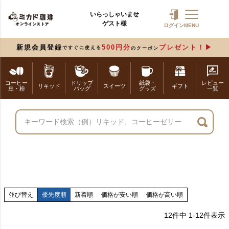
いらっしゃいませ
ゲスト様
ログイン
MENU
新規会員登録
500円分
プレゼント！
ですぐに使える
のクーポン
コーヒー
ドリップ
紙袋・
レビュー
リキッド
スイーツ
ギフト
豆・粉
バッグ
グッズ
一覧
並び替え
優先度順
新着順
価格が安い順
価格が高い順
12
件中
1
-
12
件表示