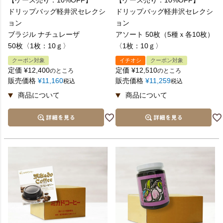
【ケース売り：10%OFF】
【ケース売り：10%OFF】
ドリップバッグ軽井沢セレクシ
ドリップバッグ軽井沢セレクシ
ョン
ョン
ブラジル ナチュレーザ
アソート 50枚（5種ｘ各10枚）
50枚〈1枚：10ｇ〉
〈1枚：10ｇ〉
クーポン対象
イチオシ
クーポン対象
定価
¥
12,400
定価
¥
12,510
のところ
のところ
販売価格
¥
11,160
販売価格
¥
11,259
税込
税込