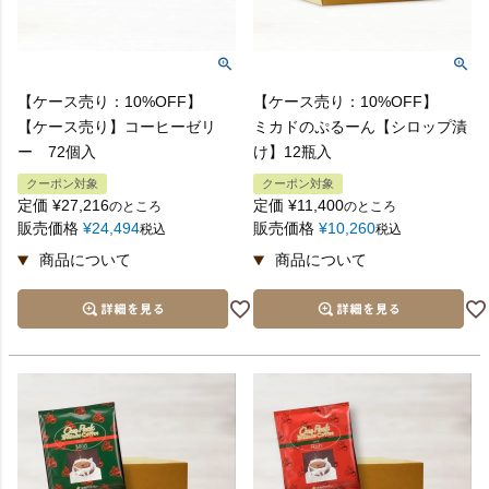
【ケース売り：10%OFF】
【ケース売り：10%OFF】
【ケース売り】コーヒーゼリ
ミカドのぷるーん【シロップ漬
ー 72個入
け】12瓶入
クーポン対象
クーポン対象
定価
¥
27,216
定価
¥
11,400
のところ
のところ
販売価格
¥
24,494
販売価格
¥
10,260
税込
税込