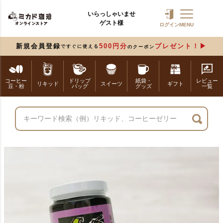
いらっしゃいませ
ゲスト様
ログイン
MENU
新規会員登録
500円分
プレゼント！
ですぐに使える
のクーポン
コーヒー
ドリップ
紙袋・
レビュー
リキッド
スイーツ
ギフト
豆・粉
バッグ
グッズ
一覧