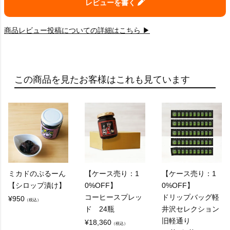
レビューを書く
商品レビュー投稿についての詳細はこちら ▶
この商品を見たお客様はこれも見ています
ミカドのぷるーん
【ケース売り：1
【ケース売り：1
【シロップ漬け】
0%OFF】
0%OFF】
コーヒースプレッ
ドリップバッグ軽
¥
950
（税込）
ド 24瓶
井沢セレクション
旧軽通り
¥
18,360
（税込）