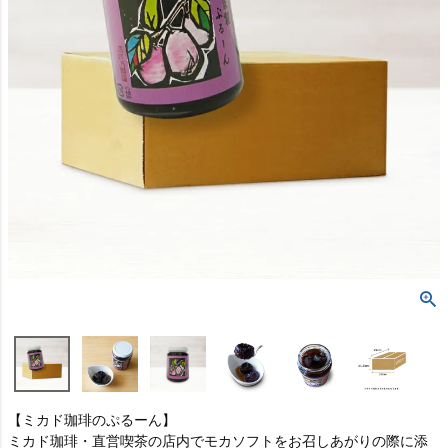
【ミカド珈琲のぷるーん】
ミカド珈琲・直営喫茶の店内でモカソフトをお召しあがりの際に添