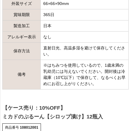
外装サイズ
66×66×90mm
賞味期限
365日
製造加工
日本
アレルギー表示
なし
直射日光、高温多湿を避けて保存してくださ
保存方法
い。
※はちみつを使用しているので、1歳未満の
乳幼児には与えないでください。開封後は冷
備考
蔵庫（10℃以下）で保存して、なるべくお早
めにお召し上がりください。
【ケース売り：10%OFF】
ミカドのぷるーん【シロップ漬け】12瓶入
商品番号
108012001