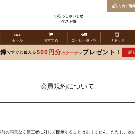
ミカド
珈
いらっしゃいませ
ゲスト様
セール
おすすめ
コーヒー
豆・粉
リキッド
登録
500円分
プレゼント！
ですぐに使える
詳
のクーポン
会員規約について
事前の同意なく第三者に対して開示することはありません。ただし、次