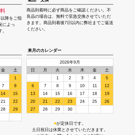
ップ
商品到着時に必ず商品をご確認ください。不
料
へ
良品の場合は、無料で至急交換させていただ
日以降をご指
きます。商品到着後7日以内に弊社までご返送
況によっ
ください。
す。
来月のカレンダー
2026年9月
金
土
日
月
火
水
木
金
土
1
1
2
3
4
5
7
8
6
7
8
9
10
11
12
14
15
13
14
15
16
17
18
19
21
22
20
21
22
23
24
25
26
28
29
27
28
29
30
■
が定休日です。
土日祝日は休業とさせていただきます。