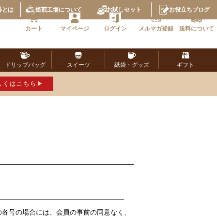
琲とは
焙煎工場
について
お試し
セット
お役立ち
ブログ
カート
マイページ
ログイン
メルマガ
登録
送料に
ついて
ドリップ
バッグ
スイーツ
紙袋・
グッズ
ギフト
しくはこちら
の各号の場合には、会員の事前の同意なく、