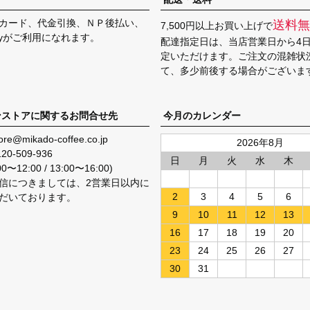
カード、代金引換、ＮＰ後払い、
送料無
7,500円以上お買い上げで
Payがご利用になれます。
配達指定日は、当店営業日から4
定いただけます。ご注文の混雑状
て、多少前後する場合がございま
ンストアに関するお問合せ先
今月のカレンダー
ore@mikado-coffee.co.jp
2026年8月
120-509-936
日
月
火
水
木
〜12:00 / 13:00〜16:00)
信につきましては、2営業日以内に
2
3
4
5
6
だいております。
9
10
11
12
13
16
17
18
19
20
23
24
25
26
27
30
31