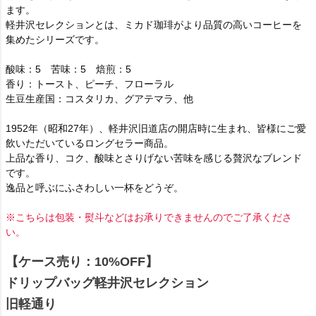
ます。
軽井沢セレクションとは、ミカド珈琲がより品質の高いコーヒーを
集めたシリーズです。
酸味：5 苦味：5 焙煎：5
香り：トースト、ピーチ、フローラル
生豆生産国：コスタリカ、グアテマラ、他
1952年（昭和27年）、軽井沢旧道店の開店時に生まれ、皆様にご愛
飲いただいているロングセラー商品。
上品な香り、コク、酸味とさりげない苦味を感じる贅沢なブレンド
です。
逸品と呼ぶにふさわしい一杯をどうぞ。
※こちらは包装・熨斗などはお承りできませんのでご了承くださ
い。
【ケース売り：10%OFF】
ドリップバッグ軽井沢セレクション
旧軽通り