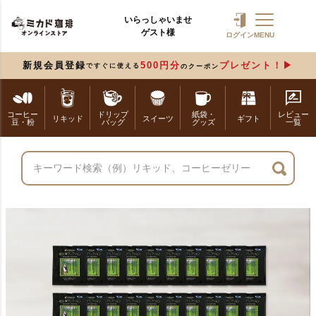
いらっしゃいませ
ゲスト様
ログイン
MENU
新規会員登録
500円分
プレゼント！
ですぐに使える
のクーポン
コーヒー
ドリップ
紙袋・
レビュー
リキッド
スイーツ
ギフト
豆・粉
バッグ
グッズ
一覧