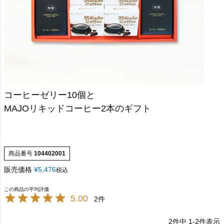
コーヒーゼリー10個と
MAJOリキッドコーヒー2本のギフト
商品番号
104402001
販売価格
¥
5,476
税込
5.00
2
2
件中
1
-
2
件表示