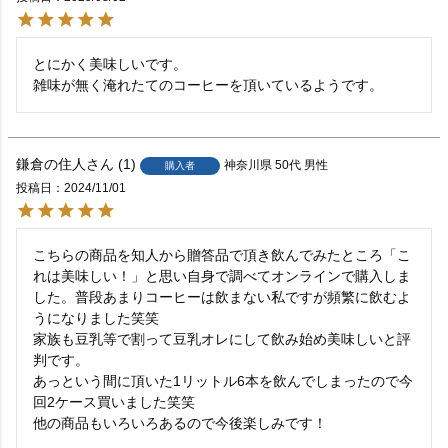
とにかく美味しいです。

雑味が無く淹れたてのコーヒーを頂いているようです。
鎌倉の住人
1
神奈川県
50代
男性
購入者
投稿日
2024/11/01
こちらの商品を知人から贈答品で頂き飲んでみたところ「こ
れは美味しい！」と思い自身で調べてオンラインで購入しま
した。普段あまりコーヒーは飲まない私ですが頻繁に飲むよ
うになりました笑笑

家族も豆乳等で割って豆乳オレにして飲み始め美味しいと評
判です。

あっという間に頂いた1リットル6本を飲んでしまったので今
回2ケース買いました笑笑

他の商品もいろいろあるので今後楽しみです！