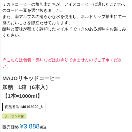
ミカドコーヒーの焙煎士たちが、アイスコーヒーに適したこだわり
のコーヒー豆を選び抜きました。
また、南アルプスの清らかな水を使用し、ネルドリップ抽出にて一
層のおいしさを際立たせております。
酸味と苦味が程よく調和したマイルドでコクのある風味をお楽しみ
ください。
※こちらは包装・熨斗などはお承りできませんのでご了承くださ
い。
MAJOリキッドコーヒー
加糖 1箱（6本入）
【1本=1000ml】
商品番号
140102020_6
クーポン対象
¥
3,888
販売価格
税込