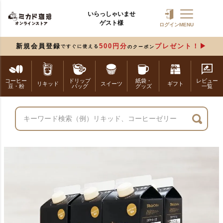
いらっしゃいませ
ゲスト様
ログイン
MENU
新規会員登録
500円分
プレゼント！
ですぐに使える
のクーポン
コーヒー
ドリップ
紙袋・
レビュー
リキッド
スイーツ
ギフト
豆・粉
バッグ
グッズ
一覧