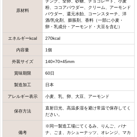
チング、全卵、砂糖、チョコレート、小麦
粉、ココアパウダー、クリーム、アーモンド
原材料
パウダー、還元水飴、コーンスターチ、洋
酒/乳化剤、膨脹剤、香料（一部に小麦・
卵・乳成分・アーモンド・大豆を含む）
エネルギーkcal
270kcal
内容量
1個
外装サイズ
140×70×45mm
賞味期限
60日
製造加工
日本
アレルギー表示
小麦、乳、卵、大豆、アーモンド
直射日光、高温多湿を避け常温で保存してく
保存方法
ださい。
※同一製造工場にてくるみ、りんご、バナ
備考
ナ、ごま、カシューナッツ、オレンジ、マカ