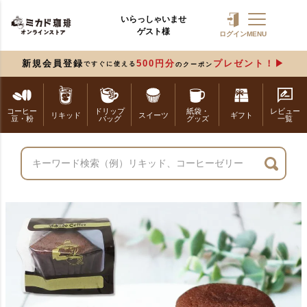
いらっしゃいませ
ゲスト様
ログイン
MENU
新規会員登録
500円分
プレゼント！
ですぐに使える
のクーポン
コーヒー
ドリップ
紙袋・
レビュー
リキッド
スイーツ
ギフト
豆・粉
バッグ
グッズ
一覧