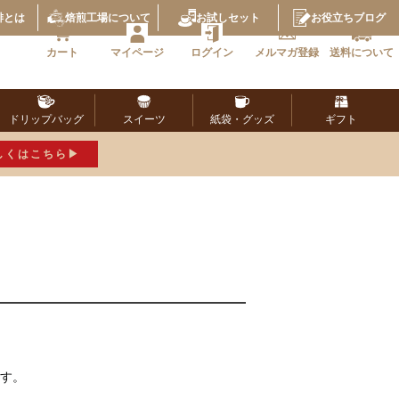
琲とは
焙煎工場
について
お試し
セット
お役立ち
ブログ
カート
マイページ
ログイン
メルマガ
登録
送料に
ついて
ドリップ
バッグ
スイーツ
紙袋・
グッズ
ギフト
しくはこちら
ます。