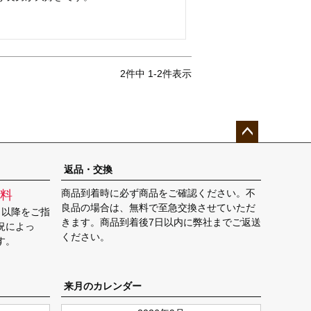
2
件中
1
-
2
件表示
ペー
ジト
返品・交換
ップ
商品到着時に必ず商品をご確認ください。不
料
へ
良品の場合は、無料で至急交換させていただ
日以降をご指
きます。商品到着後7日以内に弊社までご返送
況によっ
ください。
す。
来月のカレンダー