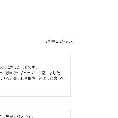
2
件中
1
-
2
件表示
たと思ったほどです。

いい意味でのギャップに戸惑いました。

わせると美味しさ倍増」のように言って
う長男が大好きです。