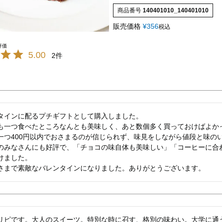
商品番号
140401010_140401010
販売価格
¥
356
税込
5.00
2
タインに配るプチギフトとして購入しました。

も一つ食べたところなんとも美味しく、あと数個多く買っておけばよかっ
一つ400円以内でおさまるのが信じられず、味見をしながら値段と味の
のみなさんにも好評で、「チョコの味自体も美味しい」「コーヒーに合
けました。

さまで素敵なバレンタインになりました。ありがとうございます。
リピです。大人のスイーツ。特別な時に召す、格別の味わい。大学に通