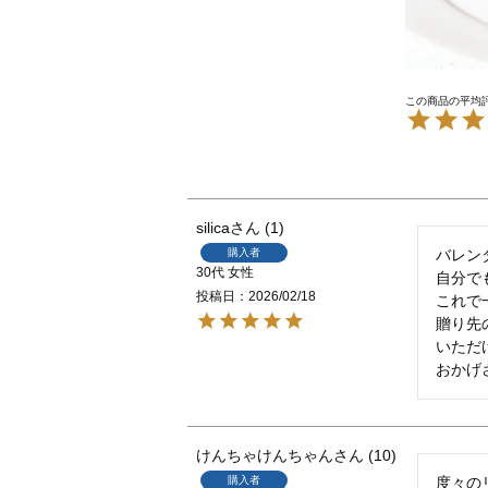
silica
1
購入者
バレン
30代
女性
自分で
投稿日
2026/02/18
これで
贈り先
いただ
おかげ
けんちゃけんちゃん
10
購入者
度々の