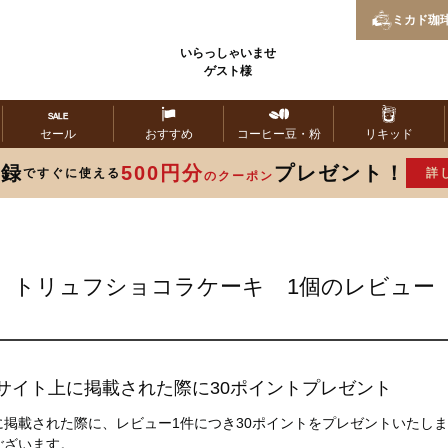
ミカド
珈
いらっしゃいませ
ゲスト様
セール
おすすめ
コーヒー
豆・粉
リキッド
登録
500円分
プレゼント！
ですぐに使える
詳
のクーポン
トリュフショコラケーキ 1個のレビュー
サイト上に掲載された際に30ポイントプレゼント
掲載された際に、レビュー1件につき30ポイントをプレゼントいたし
ございます。