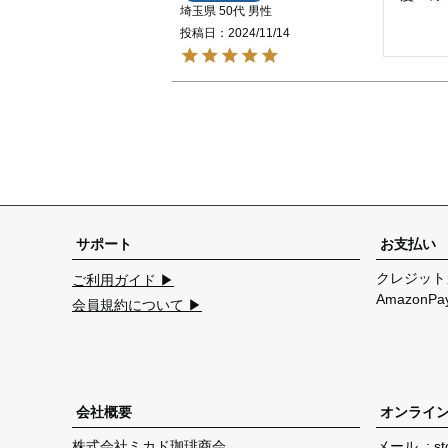
埼玉県
50代
男性
投稿日
2024/11/14
サポート
お支払い
クレジット
ご利用ガイド ▶
Amazon
会員規約について ▶
会社概要
オンライ
株式会社ミカド珈琲商会
メール
st