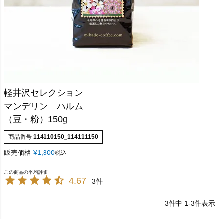
軽井沢セレクション
マンデリン ハルム
（豆・粉）150g
商品番号
114110150_114111150
販売価格
¥
1,800
税込
4.67
3
3
件中
1
-
3
件表示