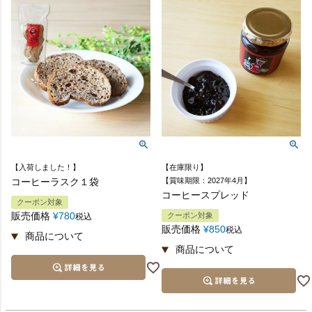
【入荷しました！】
【在庫限り】
コーヒーラスク１袋
【賞味期限：2027年4月】
コーヒースプレッド
クーポン対象
販売価格
¥
780
クーポン対象
税込
販売価格
¥
850
税込