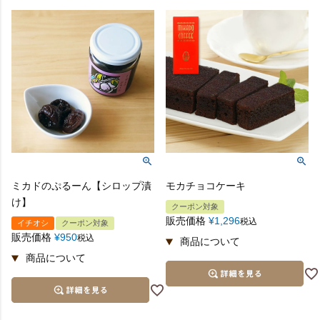
ミカドのぷるーん【シロップ漬
モカチョコケーキ
け】
クーポン対象
販売価格
¥
1,296
税込
イチオシ
クーポン対象
販売価格
¥
950
税込