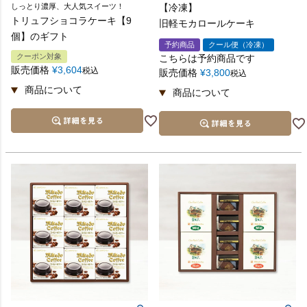
しっとり濃厚、大人気スイーツ！
【冷凍】
トリュフショコラケーキ【9
旧軽モカロールケーキ
個】のギフト
予約商品
クール便（冷凍）
クーポン対象
こちらは予約商品です
販売価格
¥
3,604
税込
販売価格
¥
3,800
税込