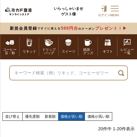
いらっしゃいませ
ゲスト様
ログイン
MENU
新規会員登録
500円分
プレゼント！
ですぐに使える
のクーポン
コーヒー
ドリップ
紙袋・
レビュー
リキッド
スイーツ
ギフト
豆・粉
バッグ
グッズ
一覧
並び替え
優先度順
新着順
価格が安い順
価格が高い順
20
件中
1
-
20
件表示