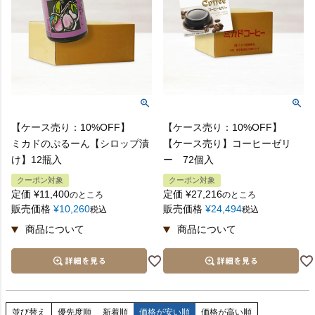
【ケース売り：10%OFF】
【ケース売り：10%OFF】
ミカドのぷるーん【シロップ漬
【ケース売り】コーヒーゼリ
け】12瓶入
ー 72個入
クーポン対象
クーポン対象
定価
¥
11,400
定価
¥
27,216
のところ
のところ
販売価格
¥
10,260
販売価格
¥
24,494
税込
税込
並び替え
優先度順
新着順
価格が安い順
価格が高い順