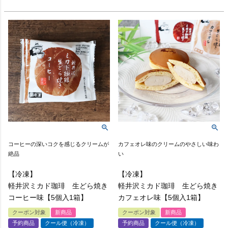
コーヒーの深いコクを感じるクリームが
カフェオレ味のクリームのやさしい味わ
絶品
い
【冷凍】
【冷凍】
軽井沢ミカド珈琲 生どら焼き
軽井沢ミカド珈琲 生どら焼き
コーヒー味【5個入1箱】
カフェオレ味【5個入1箱】
クーポン対象
新商品
クーポン対象
新商品
予約商品
クール便（冷凍）
予約商品
クール便（冷凍）