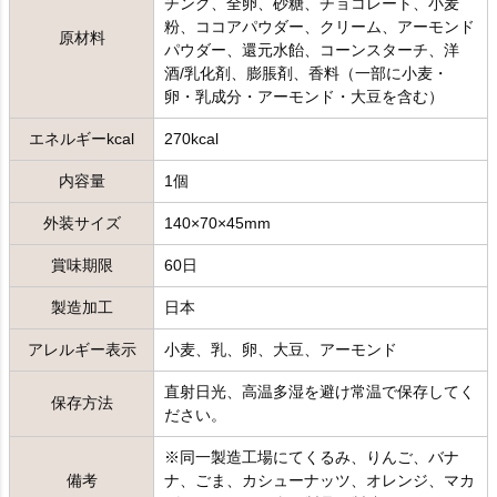
チング、全卵、砂糖、チョコレート、小麦
粉、ココアパウダー、クリーム、アーモンド
原材料
パウダー、還元水飴、コーンスターチ、洋
酒/乳化剤、膨脹剤、香料（一部に小麦・
卵・乳成分・アーモンド・大豆を含む）
エネルギーkcal
270kcal
内容量
1個
外装サイズ
140×70×45mm
賞味期限
60日
製造加工
日本
アレルギー表示
小麦、乳、卵、大豆、アーモンド
直射日光、高温多湿を避け常温で保存してく
保存方法
ださい。
※同一製造工場にてくるみ、りんご、バナ
備考
ナ、ごま、カシューナッツ、オレンジ、マカ