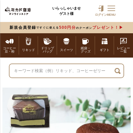
いらっしゃいませ
ゲスト様
ログイン
MENU
新規会員登録
500円分
プレゼント！
ですぐに使える
のクーポン
コーヒー
ドリップ
紙袋・
レビュー
リキッド
スイーツ
ギフト
豆・粉
バッグ
グッズ
一覧