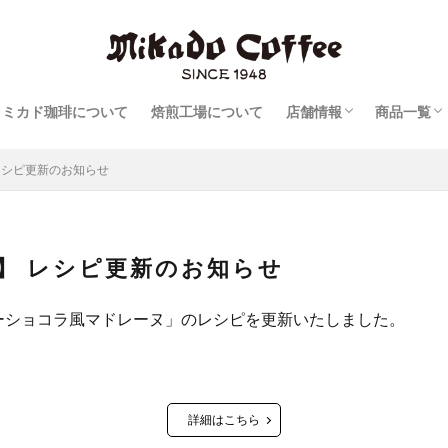
報
軽井沢旧道店
軽井沢・プリンスショ
軽井沢ツルヤ店
日本橋本店
日本橋室町三井タワー
コーヒー
リキッド
スイーツ
ミカド珈琲について
焙煎工場について
店舗情報
商品一覧
報
軽井沢旧道店
軽井沢・プリンスショ
軽井沢ツルヤ店
日本橋本店
日本橋室町三井タワー
コーヒー
リキッド
スイーツ
pe】 レシピ更新のお知らせ
cipe】 レシピ更新のお知らせ
】 に「ガトーショコラ風マドレーヌ」のレシピを更新いたしました。
詳細はこちら