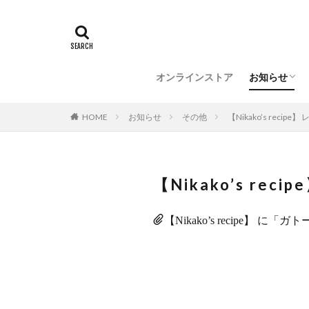
催事情報
メディア情
オンラインストア
お知らせ
催事情報
メディア情
HOME
お知らせ
その他
【Nikako’s reci
【Nikako’s re
【Nikako’s recipe