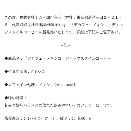
この度、株式会社ミカド珈琲商会（本社：東京都港区三田２－２１－
８、代表取締役社長 鳴島佳津子）は、『デカフェ・メキシコ』ディッ
プスタイルコーヒーを新発売いたします。詳細は下記をご覧下さい。
－記－
◆商品名：「デカフェ・メキシコ」ディップスタイルコーヒー
◆生豆生産国 : メキシコ
◆カフェイン処理：メキシコDescamex社
◆味の特徴：
甘みと酸味バランスの取れた飲みやすいデカフェコーヒーです。
焙煎度合：6（ハイロースト）、酸味：6、苦味：6