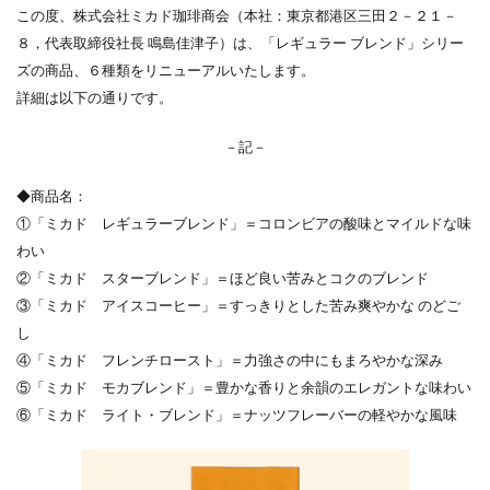
この度、株式会社ミカド珈琲商会（本社：東京都港区三田２－２１－
８，代表取締役社長 鳴島佳津子）は、「レギュラー ブレンド」シリー
ズの商品、６種類をリニューアルいたします。
詳細は以下の通りです。
－記－
◆商品名：
①「ミカド レギュラーブレンド」＝コロンビアの酸味とマイルドな味
わい
②「ミカド スターブレンド」＝ほど良い苦みとコクのブレンド
③「ミカド アイスコーヒー」＝すっきりとした苦み爽やかな のどご
し
④「ミカド フレンチロースト」＝力強さの中にもまろやかな深み
⑤「ミカド モカブレンド」＝豊かな香りと余韻のエレガントな味わい
⑥「ミカド ライト・ブレンド」＝ナッツフレーバーの軽やかな風味