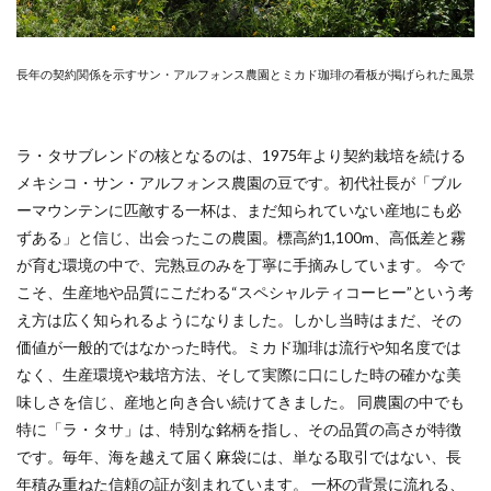
長年の契約関係を示すサン・アルフォンス農園とミカド珈琲の看板が掲げられた風景
ラ・タサブレンドの核となるのは、1975年より契約栽培を続ける
メキシコ・サン・アルフォンス農園の豆です。初代社長が「ブル
ーマウンテンに匹敵する一杯は、まだ知られていない産地にも必
ずある」と信じ、出会ったこの農園。標高約1,100m、高低差と霧
が育む環境の中で、完熟豆のみを丁寧に手摘みしています。 今で
こそ、生産地や品質にこだわる“スペシャルティコーヒー”という考
え方は広く知られるようになりました。しかし当時はまだ、その
価値が一般的ではなかった時代。ミカド珈琲は流行や知名度では
なく、生産環境や栽培方法、そして実際に口にした時の確かな美
味しさを信じ、産地と向き合い続けてきました。 同農園の中でも
特に「ラ・タサ」は、特別な銘柄を指し、その品質の高さが特徴
です。毎年、海を越えて届く麻袋には、単なる取引ではない、長
年積み重ねた信頼の証が刻まれています。 一杯の背景に流れる、