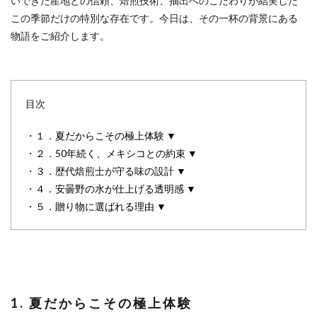
いできた産地との信頼、焙煎技術、抽出へのこだわりが結実した
この季節だけの特別な存在です。今日は、その一杯の背景にある
物語をご紹介します。
目次
・
１．夏だからこその極上体験 ▼
・
２．50年続く、メキシコとの約束 ▼
・
３．歴代焙煎士が守る味の設計 ▼
・
４．安曇野の水が仕上げる透明感 ▼
・
５．贈り物に選ばれる理由 ▼
1. 夏だからこその極上体験