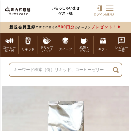
いらっしゃいませ
ゲスト様
ログイン
MENU
新規会員登録
500円分
プレゼント！
ですぐに使える
のクーポン
コーヒー
ドリップ
紙袋・
レビュー
リキッド
スイーツ
ギフト
豆・粉
バッグ
グッズ
一覧