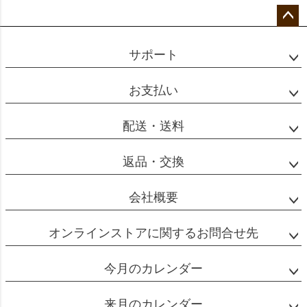
ソは専用の器具で粉に強い圧力をかけることで短
ペー
時間で抽出する淹れ方のコーヒーです。
ジト
短時間で抽出するためうまみ成分が濃く出るう
サポート
ップ
え、焦がしカラメルのような香りと、舌にからみ
へ
お支払い
つくような独特の風味豊かな味わいになります。
一方でレギュラーコーヒーはより軽やかでバラン
配送・送料
スの取れた味わいのコーヒーとなります。
また、使用するコーヒーの粉の量や挽き目、抽出
返品・交換
量なども違います。以下、一般的な量を記載しま
すので参考にしてくさい。
会社概要
オンラインストアに関するお問合せ先
レギュラーコーヒー
今月のカレンダー
一杯分：粉10g【中挽き】
来月のカレンダー