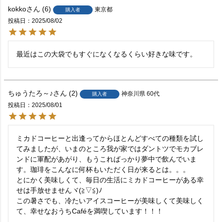
kokko
6
東京都
購入者
投稿日
2025/08/02
最近はこの大袋でもすぐになくなるくらい好きな味です。
ちゅうたろ～♪
2
神奈川県
60代
購入者
投稿日
2025/08/01
ミカドコーヒーと出逢ってからほとんどすべての種類を試し
てみましたが、いまのところ我が家ではダントツでモカブレ
ンドに軍配があがり、もうこればっかり夢中で飲んでいま
す。珈琲をこんなに何杯もいただく日が来るとは。。。

とにかく美味しくて、毎日の生活にミカドコーヒーがある幸
せは手放せませんヾ(≧▽≦)ﾉ

この暑さでも、冷たいアイスコーヒーが美味しくて美味しく
て、幸せなおうちCaféを満喫しています！！！