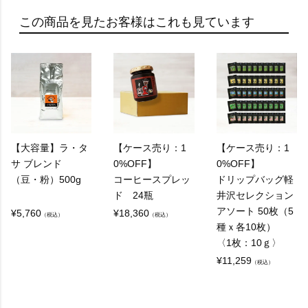
この商品を見たお客様はこれも見ています
A：
レギュラーコーヒーとは、焙煎したコーヒー豆を
挽いて、お湯でフィルターなどを通し抽出するコ
ーヒーのことを指します。
通常、フィルターコーヒーやドリップコーヒーと
して知られています。
【大容量】ラ・タ
【ケース売り：1
【ケース売り：1
サ ブレンド
0%OFF】
0%OFF】
（豆・粉）500g
コーヒースプレッ
ドリップバッグ軽
Q：
ド 24瓶
井沢セレクション
アソート 50枚（5
レギュラーコーヒーとエスプレッソの違いは何で
¥
5,760
¥
18,360
（税込）
（税込）
種ｘ各10枚）
すか？
〈1枚：10ｇ〉
¥
11,259
（税込）
A：
レギュラーコーヒーはお湯をコーヒー（粉）に通
してゆっくりと抽出されるのに対し、エスプレッ