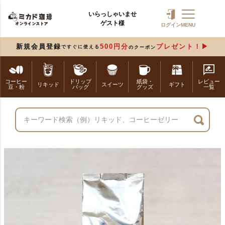
いらっしゃいませ
ゲスト様
ログイン
MENU
新規会員登録
500円分
プレゼント！
ですぐに使える
のクーポン
コーヒー
ドリップ
紙袋・
レビュー
リキッド
スイーツ
ギフト
豆・粉
バッグ
グッズ
一覧