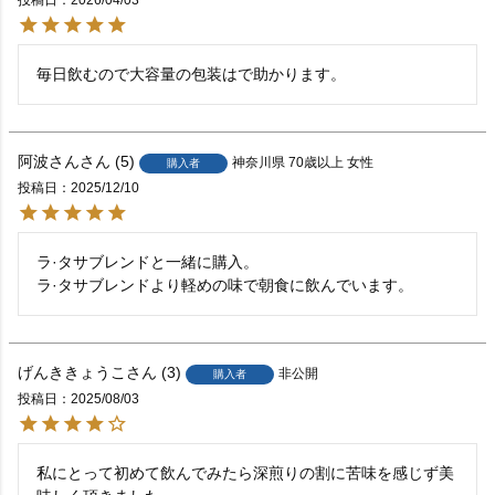
投稿日
2026/04/03
毎日飲むので大容量の包装はで助かります。
阿波さん
5
神奈川県
70歳以上
女性
購入者
投稿日
2025/12/10
ラ·タサブレンドと一緒に購入。

ラ·タサブレンドより軽めの味で朝食に飲んでいます。
げんききょうこ
3
非公開
購入者
投稿日
2025/08/03
私にとって初めて飲んでみたら深煎りの割に苦味を感じず美