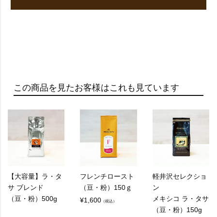
【コーヒー】についてのよくある質問
Q：
レギュラーコーヒーって何ですか？
この商品を見たお客様はこれも見ています
A：
レギュラーコーヒーとは、焙煎したコーヒー豆を
挽いて、お湯でフィルターなどを通し抽出するコ
ーヒーのことを指します。
通常、フィルターコーヒーやドリップコーヒーと
して知られています。
【大容量】ラ・タ
フレンチロースト
軽井沢セレクショ
サ ブレンド
（豆・粉）150ｇ
ン
（豆・粉）500g
メキシコ ラ・タサ
¥
1,600
（税込）
Q：
（豆・粉）150g