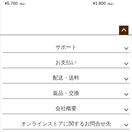
レギュラーコーヒーとエスプレッソの違いは何で
¥
5,760
¥
1,800
（税込）
（税込）
すか？
A：
レギュラーコーヒーはお湯をコーヒー（粉）に通
ペー
してゆっくりと抽出されるのに対し、エスプレッ
ジト
サポート
ップ
ソは専用の器具で粉に強い圧力をかけることで短
へ
時間で抽出する淹れ方のコーヒーです。
お支払い
短時間で抽出するためうまみ成分が濃く出るう
え、焦がしカラメルのような香りと、舌にからみ
配送・送料
つくような独特の風味豊かな味わいになります。
一方でレギュラーコーヒーはより軽やかでバラン
返品・交換
スの取れた味わいのコーヒーとなります。
また、使用するコーヒーの粉の量や挽き目、抽出
会社概要
量なども違います。以下、一般的な量を記載しま
すので参考にしてくさい。
オンラインストアに関するお問合せ先