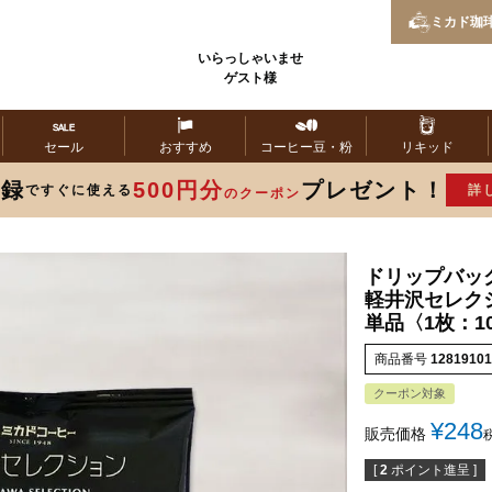
ミカド
珈
いらっしゃいませ
ゲスト様
セール
おすすめ
コーヒー
豆・粉
リキッド
登録
500円分
プレゼント！
ですぐに使える
詳
のクーポン
ドリップバッ
軽井沢セレク
単品〈1枚：1
商品番号
12819101
クーポン対象
¥
248
販売価格
[
2
ポイント進呈 ]