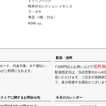
ドリップバッグ
軽井沢セレクション メキシコ
ラ・タサ
単品〈1枚：10ｇ〉
¥
248
（税込）
配送・送料
カード、代金引換、ＮＰ後払い、
送料無
7,500円以上お買い上げで
Payがご利用になれます。
配達指定日は、当店営業日から4
定いただけます。ご注文の混雑状
て、多少前後する場合がございま
ンストアに関するお問合せ先
今月のカレンダー
ore@mikado-coffee.co.jp