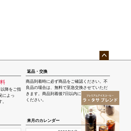
ペー
ジト
返品・交換
ップ
商品到着時に必ず商品をご確認ください。不
料
へ
良品の場合は、無料で至急交換させていただ
日以降をご指
きます。商品到着後7日以内に弊社までご返送
況によっ
ください。
す。
来月のカレンダー