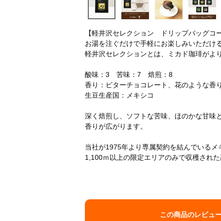
【軽井沢セレクション ドリップバッグコ
お湯を注ぐだけで手軽にお楽しみいただけ
軽井沢セレクションとは、ミカド珈琲がよ
酸味：3 苦味：7 焙煎：8
香り：ビターチョコレート、花のような香
生豆生産国：メキシコ
深く焙煎し、ソフトな苦味、ほのかな甘味
香りが広がります。
当社が1975年より専属契約を結んでいる
1,100ｍ以上の限定エリアのみで収穫さ
この商品のレビュ