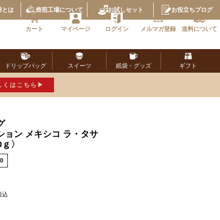
琲とは
焙煎工場
について
お試し
セット
お役立ち
ブログ
カート
マイページ
ログイン
メルマガ
登録
送料に
ついて
ドリップ
バッグ
スイーツ
紙袋・
グッズ
ギフト
しくはこちら
グ
ション メキシコ ラ・タサ
0ｇ〉
0
税込