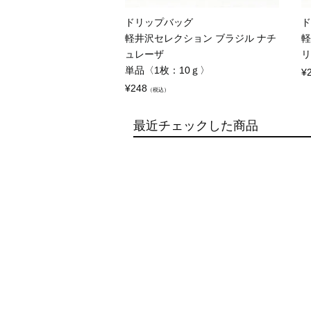
ドリップバッグ
ド
軽井沢セレクション ブラジル ナチ
軽
ュレーザ
リ
単品〈1枚：10ｇ〉
¥
¥
248
（税込）
最近チェックした商品