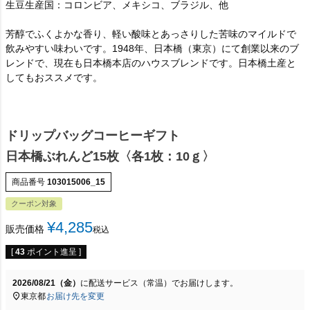
生豆生産国：コロンビア、メキシコ、ブラジル、他
芳醇でふくよかな香り、軽い酸味とあっさりした苦味のマイルドで
飲みやすい味わいです。1948年、日本橋（東京）にて創業以来のブ
レンドで、現在も日本橋本店のハウスブレンドです。日本橋土産と
してもおススメです。
ドリップバッグコーヒーギフト
日本橋ぶれんど15枚〈各1枚：10ｇ〉
商品番号
103015006_15
クーポン対象
¥
4,285
販売価格
税込
[
43
ポイント進呈 ]
2026/08/21（金）
に
配送サービス（常温）
でお届けします。
東京都
お届け先を変更