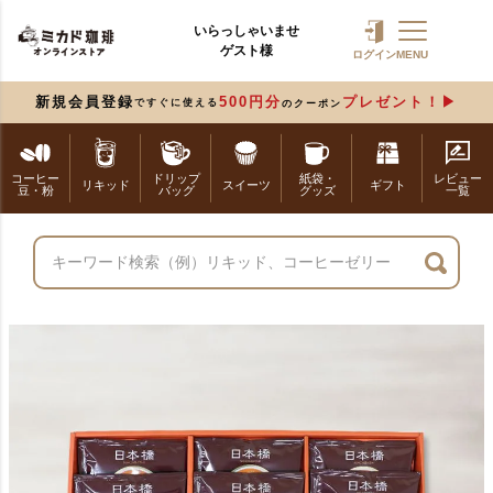
いらっしゃいませ
ゲスト様
ログイン
MENU
新規会員登録
500円分
プレゼント！
ですぐに使える
のクーポン
コーヒー
ドリップ
紙袋・
レビュー
リキッド
スイーツ
ギフト
豆・粉
バッグ
グッズ
一覧