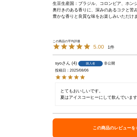
生豆生産国：ブラジル、コロンビア、ホン
奥行きのある香りに、深みのあるコクと苦
豊かな香りと良質な味をお楽しみいただけ
5.00
1
syo
4
非公開
購入者
投稿日
2025/08/06
とてもおいしいです。

夏はアイスコーヒーにして飲んでいま
この商品のレビューを