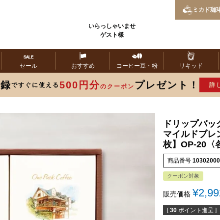
ミカド
珈
いらっしゃいませ
ゲスト様
セール
おすすめ
コーヒー
豆・粉
リキッド
登録
500円分
プレゼント！
ですぐに使える
詳
のクーポン
ドリップバッ
マイルドブレ
枚】OP-20〈
商品番号
10302000
クーポン対象
¥
2,99
販売価格
[
30
ポイント進呈 ]