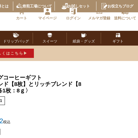
琲とは
焙煎工場
について
お試し
セット
お役立ち
ブログ
カート
マイページ
ログイン
メルマガ
登録
送料に
ついて
ドリップ
バッグ
スイーツ
紙袋・
グッズ
ギフト
しくはこちら
グコーヒーギフト
ンド【8枚】とリッチブレンド【8
各1枚：8ｇ〉
1
2
税込