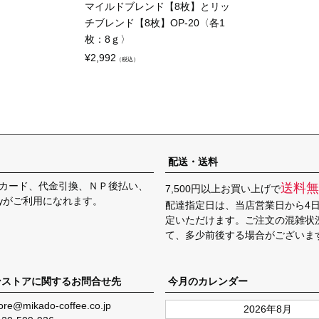
マイルドブレンド【8枚】とリッ
チブレンド【8枚】OP-20〈各1
枚：8ｇ〉
¥
2,992
（税込）
配送・送料
カード、代金引換、ＮＰ後払い、
送料無
7,500円以上お買い上げで
Payがご利用になれます。
配達指定日は、当店営業日から4
定いただけます。ご注文の混雑状
て、多少前後する場合がございま
ンストアに関するお問合せ先
今月のカレンダー
ore@mikado-coffee.co.jp
2026年8月