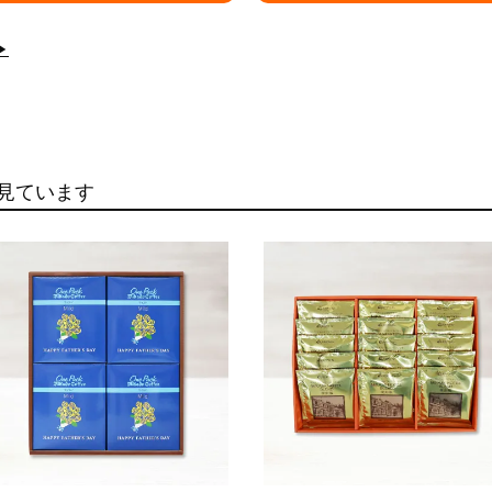
▶
見ています