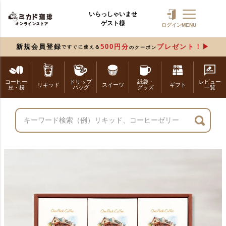
いらっしゃいませ
ゲスト様
ログイン
MENU
新規会員登録
500円分
プレゼント！
ですぐに使える
のクーポン
コーヒー
ドリップ
紙袋・
レビュー
リキッド
スイーツ
ギフト
豆・粉
バッグ
グッズ
一覧