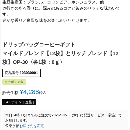
生豆生産国：ブラジル、コロンビア、ホンジュラス、他
奥行きのある香りに、深みのあるコクと苦みのリッチな味わいで
す。
豊かな香りと良質な味をお楽しみいただけます。
ドリップバッグコーヒーギフト
マイルドブレンド【12枚】とリッチブレンド【12
枚】OP-30〈各1枚：8ｇ〉
商品番号
103030001
クーポン対象
¥
4,288
販売価格
税込
[
43
ポイント進呈 ]
本日
14時00分
までのご注文で
2026/08/20（木）
に
配送サービス（常温）
で
お届けします。
東京都
お届け先を変更