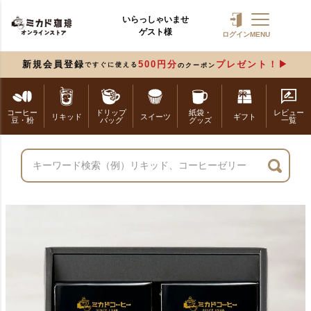
いらっしゃいませ
ゲスト様
ログイン
MENU
新規会員登録
500円分
プレゼント！
ですぐに使える
のクーポン
コーヒー
ドリップ
紙袋・
レビュー
リキッド
スイーツ
ギフト
豆・粉
バッグ
グッズ
一覧