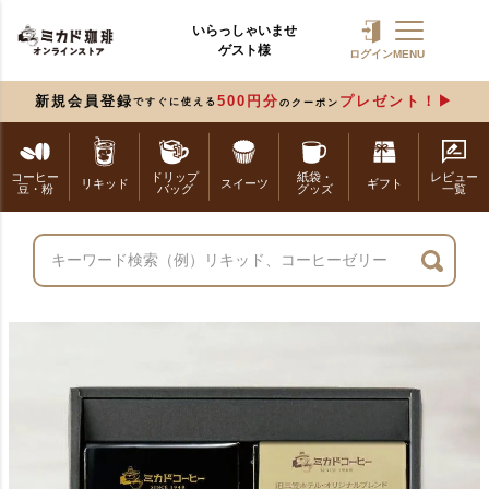
いらっしゃいませ
ゲスト様
ログイン
MENU
新規会員登録
500円分
プレゼント！
ですぐに使える
のクーポン
コーヒー
ドリップ
紙袋・
レビュー
リキッド
スイーツ
ギフト
豆・粉
バッグ
グッズ
一覧