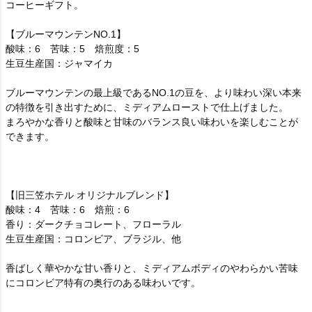
コーヒーギフト。
【ブルーマウンテンNO.1】
酸味：6 苦味：5 焙煎度：5
生豆生産国：ジャマイカ
ブルーマウンテンの最上級であるNO.1の豆を、より味わい深い本来
の特徴を引き出すために、ミディアムローストで仕上げました。
まろやかな香りと酸味と甘味のバランス良い味わいを楽しむことが
できます。
【旧三笠ホテル オリジナルブレンド】
酸味：4 苦味：6 焙煎：6
香り：ダークチョコレート、フローラル
生豆生産国：コロンビア、ブラジル、他
香ばしく華やかな甘い香りと、ミディアムボディのやわらかい苦味
にコロンビア特有の奥行のある味わいです。