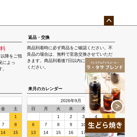
ペー
ジト
返品・交換
ップ
商品到着時に必ず商品をご確認ください。不
料
へ
良品の場合は、無料で至急交換させていただ
日以降をご指
きます。商品到着後7日以内に弊社までご返送
況によっ
ください。
す。
来月のカレンダー
2026年9月
金
土
日
月
火
水
木
金
土
1
1
2
3
4
5
7
8
6
7
8
9
10
11
12
14
15
13
14
15
16
17
18
19