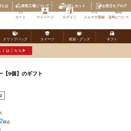
琲とは
焙煎工場
について
お試し
セット
お役立ち
ブログ
カート
マイページ
ログイン
メルマガ
登録
送料に
ついて
ドリップ
バッグ
スイーツ
紙袋・
グッズ
ギフト
しくはこちら
ー【9個】のギフト
2
ろ
2
税込