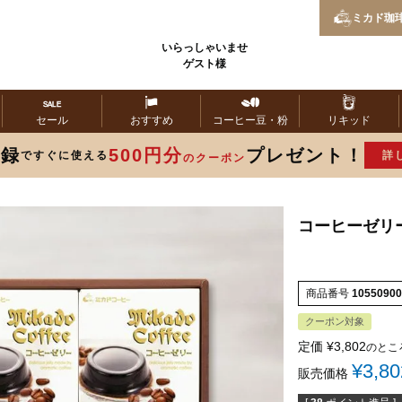
ミカド
珈
いらっしゃいませ
ゲスト様
セール
おすすめ
コーヒー
豆・粉
リキッド
登録
500円分
プレゼント！
ですぐに使える
詳
のクーポン
コーヒーゼリ
商品番号
10550900
クーポン対象
定価
¥
3,802
のとこ
¥
3,80
販売価格