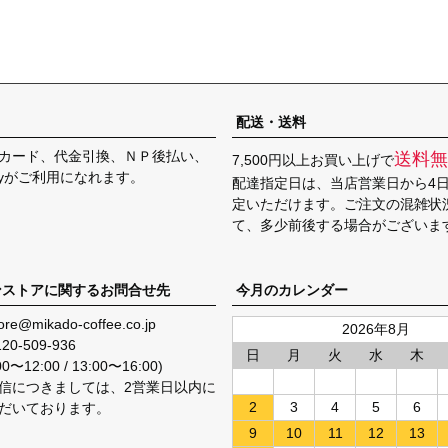
配送・送料
カード、代金引換、ＮＰ後払い、
送料無
7,500円以上お買い上げで
Payがご利用になれます。
配達指定日は、当店営業日から4
定いただけます。ご注文の混雑状
て、多少前後する場合がございま
ンストアに関するお問合せ先
今月のカレンダー
ore@mikado-coffee.co.jp
2026年8月
120-509-936
日
月
火
水
木
〜12:00 / 13:00〜16:00)
信につきましては、2営業日以内に
2
3
4
5
6
だいております。
9
10
11
12
13