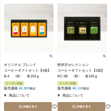
B.結び切り
御見舞に
志
C.弔事用
弔事のお返しに
オリジナル ブレンド
軽井沢セレクション
御供
コーヒーギフトセット【4袋】
コーヒーギフトセット【3袋】
B-4 〈粉〉 各150ｇ
KC-3B 〈粉〉 各150ｇ
C.弔事用
クーポン対象
クーポン対象
販売価格
¥
6,800
販売価格
¥
6,100
税込
税込
弔事のお供えに（宗教や地域により異なります）