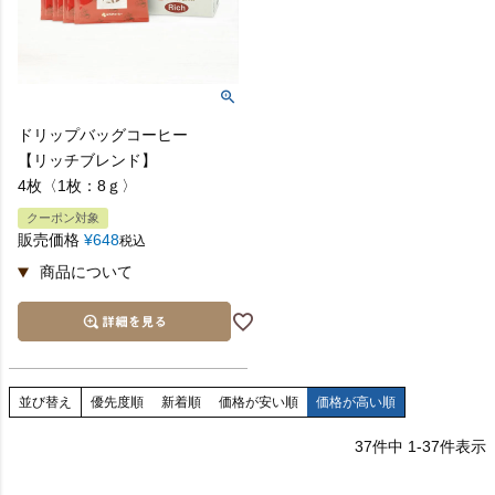
ドリップバッグコーヒー
【リッチブレンド】
4枚〈1枚：8ｇ〉
クーポン対象
販売価格
¥
648
税込
並び替え
優先度順
新着順
価格が安い順
価格が高い順
37
件中
1
-
37
件表示