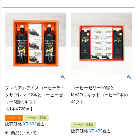
※ 出産の場合、熨斗の欄にお子様のお名前の漢字とフリガナ
をご入力下さい。
■ 熨斗の形状
熨斗紙
プレミアムアイスコーヒーラ・
コーヒーゼリー10個と
タサブレンド2本とコーヒーゼ
MAJOリキッドコーヒー2本の
リー6個のギフト
ギフト
【1本=720ml】
イチオシ
クーポン対象
販売価格
¥
5,692
税込
クーポン対象
販売価格
¥
5,476
税込