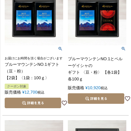
Q：
【対応商品】
ギフトを手渡ししたいので、手提げ袋はつけてもらえ
・リキッド５本入ギフト
ますか？
・リキッド３本・ミスティ２本入ギフト
※ギフト箱が大きく、全包装不可のため、簡易包
装のみとなります。
A：
※のしは短冊またはシール熨斗のみ対応可能で
はい、可能です。１セットに付き１枚は無料でお付け
御年賀/御中元/御歳暮
す。
できますので、各商品ページでお選び下さい。
お届けにお時間を頂く場合がございます
ブルーマウンテンNO.1とペル
A.蝶結び
ブルーマウンテンNO.1ギフト
ーゲイシャの
（豆・粉）
ギフト 〈豆・粉〉 【各1袋】
B.手提げ袋 中
季節のご挨拶に（地域により異なります）
【2袋】〈1袋：100ｇ〉
Q：
各100ｇ
贈りたい相手先に直接届けてもらえますか？
クーポン対象
横幅320mm×高さ320mm×マチ110mm
販売価格
¥
10,920
税込
販売価格
¥
12,700
税込
暑中御見舞/残暑御見舞
【サイズに合うギフト例】
A：
・コーヒーギフト 2袋入 1箱
B.小分け袋 中
A.蝶結び
はい、可能です。ご注文手続きの画面でお届け先の欄
・コーヒーギフト 3袋入 1箱
に情報をご入力下さい。
横幅150mm×高さ280mm×マチ90mm
夏のご挨拶に（地域により異なります）
【サイズに合うギフト例】