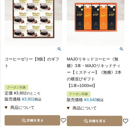
コーヒーゼリー【9個】のギフ
MAJOリキッドコーヒー《無
ト
糖》3本・MAJOリキッドティ
ー【ミスティー】《無糖》2本
の横並びギフト
【1本=1000ml】
クーポン対象
定価
¥
3,802
のところ
クーポン対象
販売価格
¥
3,802
税込
販売価格
¥
3,640
税込