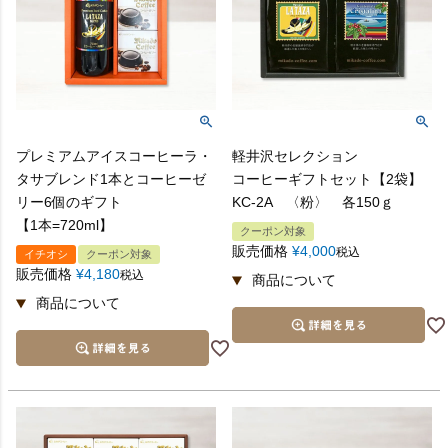
プレミアムアイスコーヒーラ・
軽井沢セレクション
タサブレンド1本とコーヒーゼ
コーヒーギフトセット【2袋】
リー6個のギフト
KC-2A 〈粉〉 各150ｇ
【1本=720ml】
クーポン対象
販売価格
¥
4,000
税込
イチオシ
クーポン対象
販売価格
¥
4,180
税込