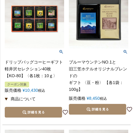
・ドリップバッグコーヒー 4～5枚入 2箱
御礼
・コーヒーゼリー 12個
・150gコーヒー 2袋
A.蝶結び
・コーヒーラスク 1袋
お世話になった方へのお礼に
粗品
ドリップバッグコーヒーギフト
ブルーマウンテンNO.1と
軽井沢セレクション40枚
旧三笠ホテルオリジナルブレン
A.蝶結び
【KO-80】〈各1枚：10ｇ〉
ドの
ギフト 〈豆・粉〉 【各1袋：
クーポン対象
100g】
販売価格
¥
10,430
引越の挨拶・新築などに
税込
販売価格
¥
8,450
税込
内祝
C.手提げ袋 大
A.蝶結び
横幅320mm×高さ400mm×マチ110mm