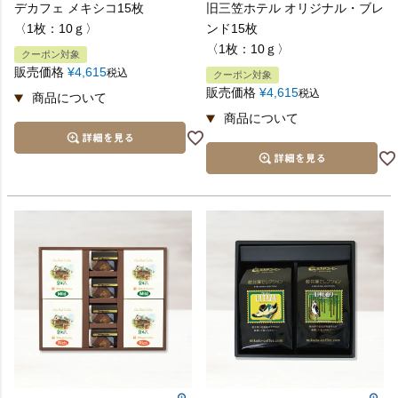
デカフェ メキシコ15枚
旧三笠ホテル オリジナル・ブレ
〈1枚：10ｇ〉
ンド15枚
控えめに品物を贈る場合に
〈1枚：10ｇ〉
クーポン対象
販売価格
¥
4,615
税込
クーポン対象
販売価格
¥
4,615
税込
※ 熨斗に名入れをご希望の方は、熨斗の欄にお名前をご入力
下さい。