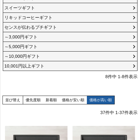
A：
スイーツギフト
いいえ、全て無料です。
リキッドコーヒーギフト
センスが伝わるプチギフト
B.サンキューカード
～3,000円ギフト
A.手提げ袋 小
Q：
～5,000円ギフト
横幅200mm×高さ270mm×マチ120mm
ギフトの熨斗を選べますか？また、名入れはできます
～10,000円ギフト
か？
【サイズに合うギフト例】
10,001円以上ギフト
A.小分け袋 小
・トリュフショコラケーキ 4個入 1～3箱
C.弔事用
8
件中
1
-
8
件表示
・トリュフショコラケーキ 9個入 1箱
A：
横幅120mm×高さ210mm×マチ70mm
はい、各商品ページの包装・熨斗の欄から用途をお選
【サイズに合うギフト例】
びいただけます。
・ドリップバッグコーヒー 4～5枚入 1箱
並び替え
優先度順
新着順
価格が安い順
価格が高い順
名入れをご希望の場合は、熨斗（その他の題目）の欄
・コーヒーゼリー 2個
37
件中
1
-
37
件表示
にお名前をご入力下さい。
・150gコーヒー 1袋
・トリュフショコラケーキ 4個
簡易包装
C.期間限定カード ※