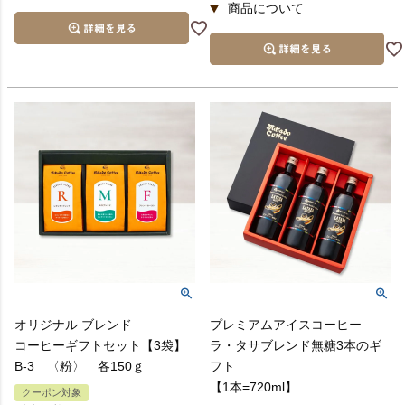
短冊熨斗
オリジナル ブレンド
プレミアムアイスコーヒー
コーヒーギフトセット【3袋】
ラ・タサブレンド無糖3本のギ
B-3 〈粉〉 各150ｇ
フト
【1本=720ml】
クーポン対象