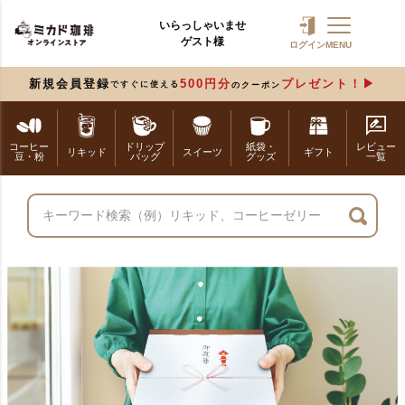
いらっしゃいませ
ゲスト様
ログイン
MENU
新規会員登録
500円分
プレゼント！
ですぐに使える
のクーポン
コーヒー
ドリップ
紙袋・
レビュー
リキッド
スイーツ
ギフト
豆・粉
バッグ
グッズ
一覧