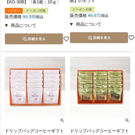
個】のギフト
【KO-30B】〈各1枚：10ｇ〉
クーポン対象
イチオシ
クーポン対象
販売価格
¥
4,672
税込
販売価格
¥
4,930
税込
■ 熨斗のかけ方
外熨斗
のしのかけ方として一般的ですが、結婚、出産、
ビジネスシーンなど、受け取られる方が大勢の方
から品物を頂く場合などに
ドリップバッグコーヒーギフト
ドリップバッグコーヒーギフト
内熨斗