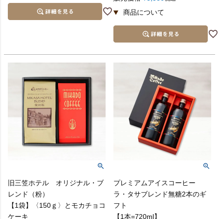
旧三笠ホテル オリジナル・ブ
プレミアムアイスコーヒー
レンド（粉）
ラ・タサブレンド無糖2本のギ
【1袋】〈150ｇ〉とモカチョコ
フト
ケーキ
【1本=720ml】