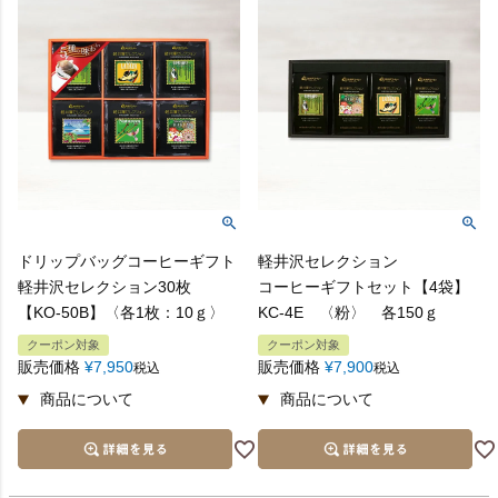
【サイズに合うギフト例】
お祝い事のお返し・入学・長寿・出産 ※
・ドリップバッグコーヒーギフト 30枚入 1箱
・リキッドコーヒー2本＆ゼリー5個ギフト 1箱
快気祝
B.結び切り
退院のお返しに
Q：
ドリップバッグコーヒーギフト
軽井沢セレクション
贈りたい相手先に納品書を入れないでほしいのです
寿
軽井沢セレクション30枚
コーヒーギフトセット【4袋】
が。
【KO-50B】〈各1枚：10ｇ〉
KC-4E 〈粉〉 各150ｇ
B.結び切り
クーポン対象
クーポン対象
A：
販売価格
¥
7,950
販売価格
¥
7,900
税込
税込
ご安心ください。納品書はご注文されたご本人様にの
結婚式の引き出物に
み、送付しております。
御見舞