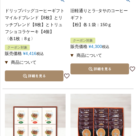
ドリップバッグコーヒーギフト
旧軽通りとラ･タサのコーヒー
マイルドブレンド【8枚】とリ
ギフト
ッチブレンド【8枚】とトリュ
【粉】各１袋：150ｇ
フショコラケーキ【4個】
〈各1枚：8ｇ〉
クーポン対象
販売価格
¥
4,300
税込
クーポン対象
販売価格
¥
4,416
税込