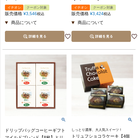
イチオシ
クーポン対象
イチオシ
クーポン対象
販売価格
¥
3,546
販売価格
¥
3,424
税込
税込
ドリップバッグコーヒーギフト
しっとり濃厚、大人気スイーツ！
トリュフショコラケーキ【4個
マイルドブレンド【8枚】とリ