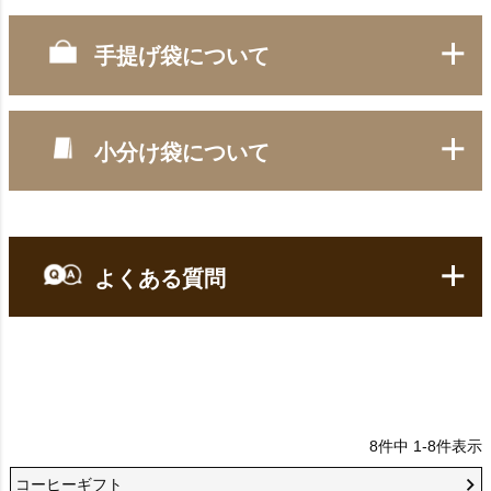
A.蝶結び
手提げ袋について
■ メッセージカードの種類
メッセージカードをご希望の方は、下記A～Cから無料で1セッ
トに付き１枚お選び頂けます。
小分け袋について
■ 手提げの素材とサイズ
※ Cの期間限定カードは、その期間のみお選びいただけます。
またデザイン・内容も期間毎に異なります。
■ 小分け袋の素材とサイズ
A.バースデイカード
よくある質問
全包装
【ギフト】についてのよくある質問
【対応商品】
B.結び切り
・簡易包装対応ギフト以外のギフト
Q：
※但し、商品の形状により包装不可の場合もござ
8
件中
1
-
8
件表示
ギフトの包装や熨斗の費用はかかりますか？
います。
コーヒーギフト
※冷凍商品は包装不可になります。