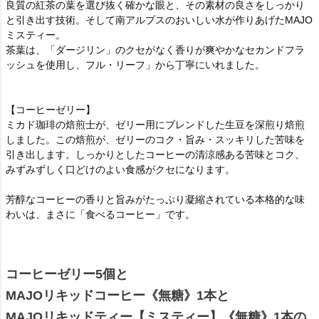
良質の紅茶の葉を選び抜く確かな眼と、その素材の良さをしっかり
と引き出す技術。そして南アルプスのおいしい水が作りあげたMAJO
ミスティー。
茶葉は、「ダージリン」のクセがなく香りが爽やかなセカンドフラ
ッシュを使用し、フル・リーフ」から丁寧にいれました。
【コーヒーゼリー】
ミカド珈琲の焙煎士が、ゼリー用にブレンドした生豆を深煎り焙煎
しました。この焙煎が、ゼリーのコク・旨み・スッキリした苦味を
引き出します。しっかりとしたコーヒーの清涼感ある苦味とコク、
みずみずしく口どけのよい食感がクセになります。
芳醇なコーヒーの香りと旨みがたっぷり凝縮されている本格的な味
わいは、まさに「食べるコーヒー」です。
コーヒーゼリー5個と
MAJOリキッドコーヒー《無糖》1本と
MAJOリキッドティー【ミスティー】《無糖》1本の