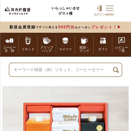
いらっしゃいませ
ゲスト様
ログイン
MENU
新規会員登録
500円分
プレゼント！
ですぐに使える
のクーポン
コーヒー
ドリップ
紙袋・
レビュー
リキッド
スイーツ
ギフト
豆・粉
バッグ
グッズ
一覧