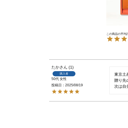
たか
1
購入者
東京土
50代
女性
贈り先
投稿日
2025/08/19
次は自