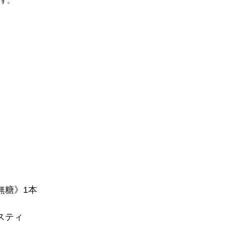
ます。
無糖》1本
スティ