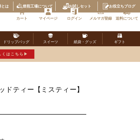
琲とは
焙煎工場
について
お試し
セット
お役立ち
ブログ
カート
マイページ
ログイン
メルマガ
登録
送料に
ついて
ドリップ
バッグ
スイーツ
紙袋・
グッズ
ギフト
しくはこちら
キッドティー【ミスティー】