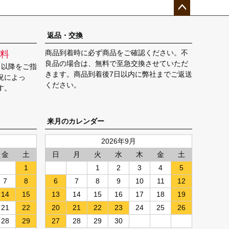
ペー
ジト
返品・交換
ップ
商品到着時に必ず商品をご確認ください。不
料
へ
良品の場合は、無料で至急交換させていただ
日以降をご指
きます。商品到着後7日以内に弊社までご返送
況によっ
ください。
す。
来月のカレンダー
2026年9月
金
土
日
月
火
水
木
金
土
1
1
2
3
4
5
7
8
6
7
8
9
10
11
12
14
15
13
14
15
16
17
18
19
21
22
20
21
22
23
24
25
26
28
29
27
28
29
30