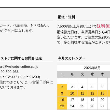
配送・送料
カード、代金引換、ＮＰ後払い、
送料無
7,500円以上お買い上げで
Payがご利用になれます。
配達指定日は、当店営業日から4
定いただけます。ご注文の混雑状
て、多少前後する場合がございま
ンストアに関するお問合せ先
今月のカレンダー
ore@mikado-coffee.co.jp
2026年8月
120-509-936
日
月
火
水
木
〜12:00 / 13:00〜16:00)
信につきましては、2営業日以内に
2
3
4
5
6
だいております。
9
10
11
12
13
16
17
18
19
20
23
24
25
26
27