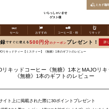
ミカド
珈
いらっしゃいませ
ゲスト様
セール
おすすめ
コーヒー
豆・粉
リキッド
登録
500円分
プレゼント！
ですぐに使える
詳
のクーポン
AJOリキッドティー【ミスティー】《無糖》1本のギフトのレビュー
JOリキッドコーヒー《無糖》1本とMAJOリ
《無糖》1本のギフトのレビュー
サイト上に掲載された際に30ポイントプレゼント