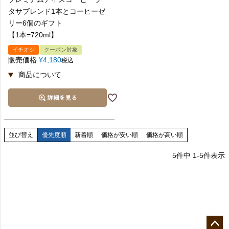
タサブレンド1本とコーヒーゼ
リー6個のギフト
【1本=720ml】
イチオシ
クーポン対象
販売価格
¥
4,180
税込
並び替え
優先度順
新着順
価格が安い順
価格が高い順
5
件中
1
-
5
件表示