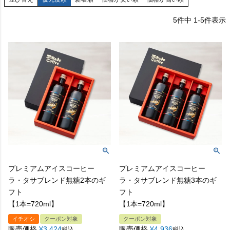
5
件中
1
-
5
件表示
プレミアムアイスコーヒー
プレミアムアイスコーヒー
ラ・タサブレンド無糖2本のギ
ラ・タサブレンド無糖3本のギ
フト
フト
【1本=720ml】
【1本=720ml】
イチオシ
クーポン対象
クーポン対象
販売価格
¥
3,424
販売価格
¥
4,936
税込
税込