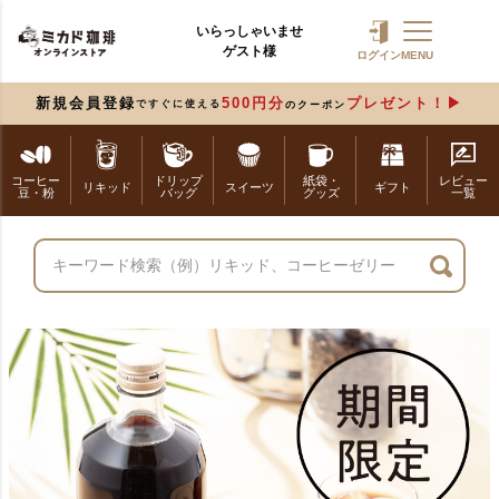
いらっしゃいませ
ゲスト様
ログイン
MENU
新規会員登録
500円分
プレゼント！
ですぐに使える
のクーポン
コーヒー
ドリップ
紙袋・
レビュー
リキッド
スイーツ
ギフト
豆・粉
バッグ
グッズ
一覧