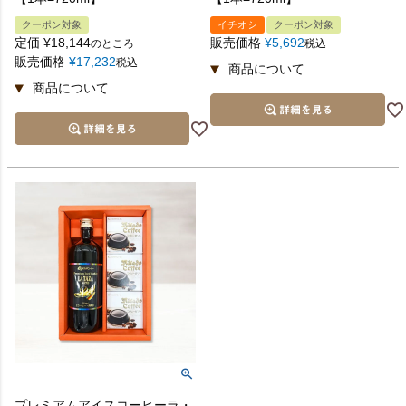
クーポン対象
イチオシ
クーポン対象
定価
¥
18,144
販売価格
¥
5,692
のところ
税込
販売価格
¥
17,232
税込
プレミアムアイスコーヒーラ・