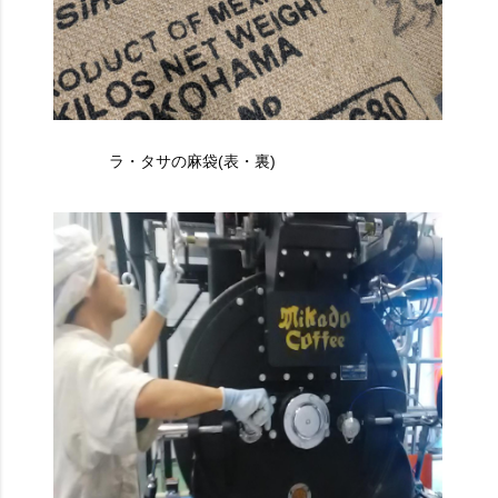
ラ・タサの麻袋(表・裏)