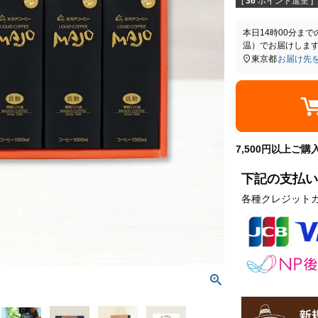
[
36
ポイント進呈 ]
本日
14時00分
まで
温）
でお届けしま
東京都
お届け先
7,500円以上ご
下記の支払い
各種クレジット