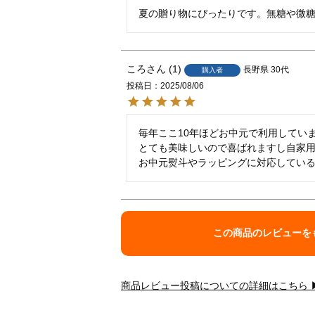
夏の贈り物にぴったりです。無糖や微
ころ
1
長野県
30代
購入者
投稿日
2025/08/06
毎年ここ10年ほどお中元で利用していま
とても美味しいので喜ばれますし自家用
お中元熨斗やラッピングに対応してい
この商品のレビューを
商品レビュー投稿についての詳細はこちら 