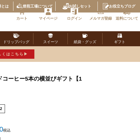
琲とは
焙煎工場
について
お試し
セット
お役立ち
ブログ
カート
マイページ
ログイン
メルマガ
登録
送料に
ついて
ドリップ
バッグ
スイーツ
紙袋・
グッズ
ギフト
しくはこちら
ドコーヒー5本の横並びギフト【1
2
0
税込