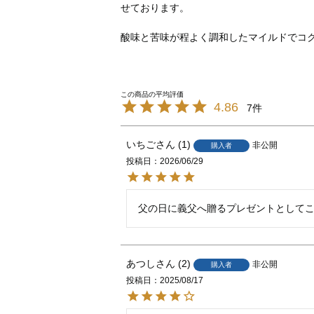
せております。
酸味と苦味が程よく調和したマイルドでコ
4.86
7
いちご
1
非公開
購入者
投稿日
2026/06/29
あつし
2
非公開
購入者
投稿日
2025/08/17