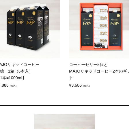
AJOリキッドコーヒー
コーヒーゼリー5個と
糖 1箱（6本入）
MAJOリキッドコーヒー2本のギ
1本=1000ml】
ト
3,888
¥
3,586
（税込）
（税込）