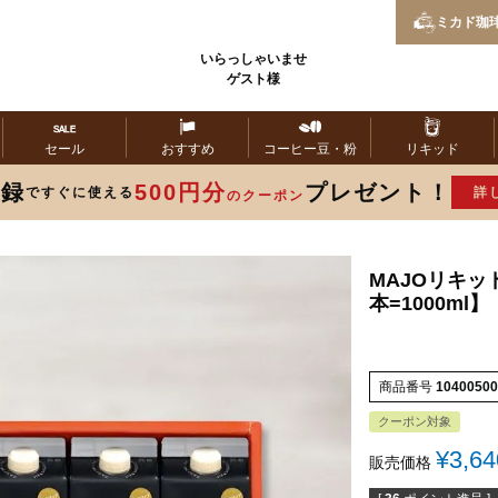
ミカド
珈
いらっしゃいませ
ゲスト様
セール
おすすめ
コーヒー
豆・粉
リキッド
登録
500円分
プレゼント！
ですぐに使える
詳
のクーポン
MAJOリキッ
本=1000ml】
商品番号
10400500
クーポン対象
¥
3,64
販売価格