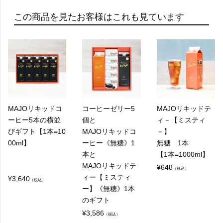
この商品を見たお客様はこれも見ています
MAJOリキッドコ
コーヒーゼリー5
MAJOリキッドテ
ーヒー5本の横並
個と
ィ－【ミスティ
びギフト【1本=10
MAJOリキッドコ
－】
00ml】
ーヒー《無糖》1
無糖 1本
本と
【1本=1000ml】
MAJOリキッドテ
¥
648
（税込）
ィー【ミスティ
¥
3,640
（税込）
ー】《無糖》1本
のギフト
¥
3,586
（税込）