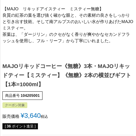
【MAJO リキッドアイスティー ミスティー無糖】
良質の紅茶の葉を選び抜く確かな眼と、その素材の良さをしっかり
と引き出す技術。そして南アルプスのおいしい水が作りあげたMAJO
ミスティー。
茶葉は、「ダージリン」のクセがなく香りが爽やかなセカンドフラ
ッシュを使用し、フル・リーフ」から丁寧にいれました。
MAJOリキッドコーヒー《無糖》3本・MAJOリキッ
ドティー【ミスティー】《無糖》2本の横並びギフト
【1本=1000ml】
商品番号
104205001
クーポン対象
¥
3,640
販売価格
税込
[
36
ポイント進呈 ]