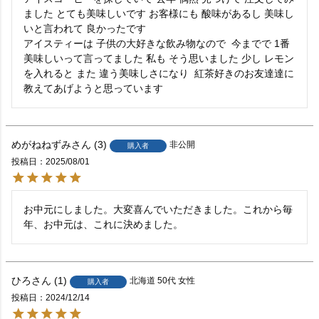
ました とても美味しいです お客様にも 酸味があるし 美味し
いと言われて 良かったです

アイスティーは 子供の大好きな飲み物なので  今までで 1番
美味しいって言ってました 私も そう思いました 少し レモン
を入れると また 違う美味しさになり  紅茶好きのお友達達に
教えてあげようと思っています
めがねねずみ
3
非公開
購入者
投稿日
2025/08/01
お中元にしました。大変喜んでいただきました。これから毎
年、お中元は、これに決めました。
ひろ
1
北海道
50代
女性
購入者
投稿日
2024/12/14