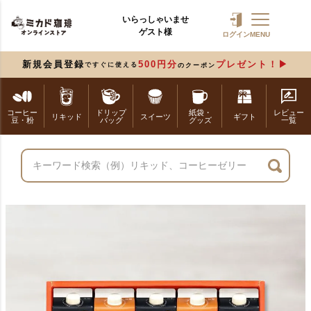
いらっしゃいませ
ゲスト様
ログイン
MENU
新規会員登録
500円分
プレゼント！
ですぐに使える
のクーポン
コーヒー
ドリップ
紙袋・
レビュー
リキッド
スイーツ
ギフト
豆・粉
バッグ
グッズ
一覧