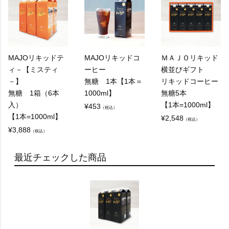
MAJOリキッドテ
MAJOリキッドコ
ＭＡＪＯリキッド
ィ－【ミスティ
ーヒー
横並びギフト
－】
無糖 1本【1本＝
リキッドコーヒー
無糖 1箱（6本
1000ml】
無糖5本
入）
【1本=1000ml】
¥
453
（税込）
【1本=1000ml】
¥
2,548
（税込）
¥
3,888
（税込）
最近チェックした商品