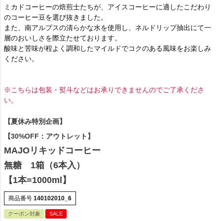
ミカドコーヒーの焙煎士たちが、アイスコーヒーに適したこだわり
のコーヒー豆を選び抜きました。
また、南アルプスの清らかな水を使用し、ネルドリップ抽出にて一
層のおいしさを際立たせております。
酸味と苦味が程よく調和したマイルドでコクのある風味をお楽しみ
ください。
※こちらは包装・熨斗などはお承りできませんのでご了承くださ
い。
【夏休み特別企画】
【30%OFF：アウトレット】
MAJOリキッドコーヒー
無糖 1箱（6本入）
【1本=1000ml】
商品番号
140102010_6
クーポン対象
SALE