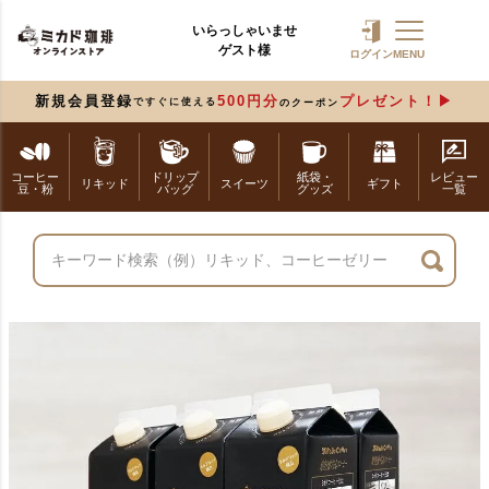
いらっしゃいませ
ゲスト様
ログイン
MENU
新規会員登録
500円分
プレゼント！
ですぐに使える
のクーポン
コーヒー
ドリップ
紙袋・
レビュー
リキッド
スイーツ
ギフト
豆・粉
バッグ
グッズ
一覧