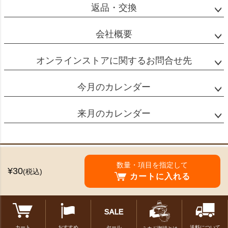
返品・交換
会社概要
オンラインストアに関するお問合せ先
今月のカレンダー
来月のカレンダー
特定商取引法に基づく表示
数量・項目を指定して
¥30
(税込)
個人情報の取扱
カートに入れる
©2024 Mikado Coffee Shokai All Rights reserved.
カート
おすすめ
セール
送料について