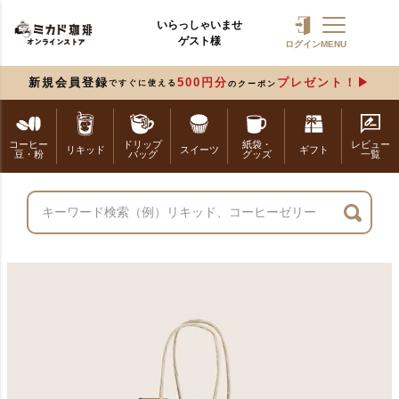
いらっしゃいませ
ゲスト様
ログイン
MENU
新規会員登録
500円分
プレゼント！
ですぐに使える
のクーポン
コーヒー
ドリップ
紙袋・
レビュー
リキッド
スイーツ
ギフト
豆・粉
バッグ
グッズ
一覧