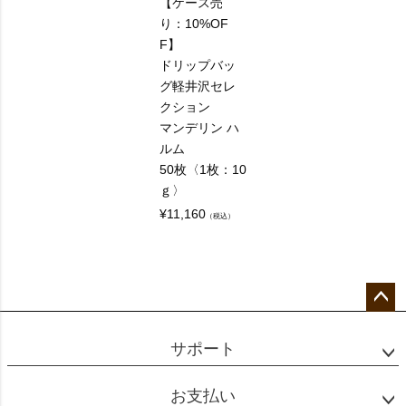
【ケース売
り：10%OF
F】
ドリップバッ
グ軽井沢セレ
クション
マンデリン ハ
ルム
50枚〈1枚：10
ｇ〉
¥
11,160
（税込）
ペー
ジト
サポート
ップ
へ
お支払い