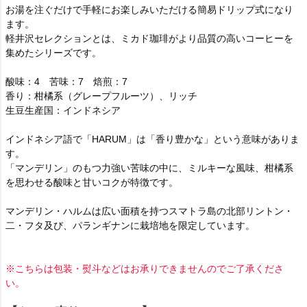
お湯を注ぐだけで手軽にお楽しみいただける簡易ドリップ式になり
ます。
軽井沢セレクションとは、ミカド珈琲がより品質の高いコーヒーを
集めたシリーズです。
酸味：4 苦味：7 焙煎：7
香り：柑橘系（グレープフルーツ）、リッチ
生豆生産国：インドネシア
インドネシア語で「HARUM」は「香り豊かな」という意味がありま
す。
「マンデリン」のもつ力強い苦味の中に、ミルキーな風味、柑橘系
を思わせる酸味と甘いコクが特徴です。
マンデリン・ハルムは広い面積を持つスマトラ島の北部リントン・
二・フタ及び、パランギナンに栽培地を限定しています。
※こちらは包装・熨斗などはお承りできませんのでご了承くださ
い。