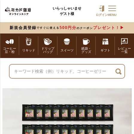
いらっしゃいませ
ゲスト様
ログイン
MENU
新規会員登録
500円分
プレゼント！
ですぐに使える
のクーポン
コーヒー
ドリップ
紙袋・
レビュー
リキッド
スイーツ
ギフト
豆・粉
バッグ
グッズ
一覧