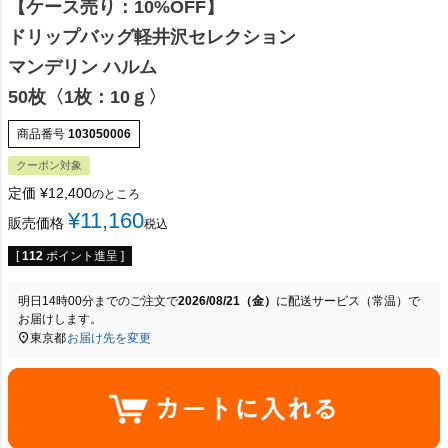
【ケース売り：10%OFF】
ドリップバッグ軽井沢セレクション
マンデリン ハルム
50枚〈1枚：10ｇ〉
商品番号
103050006
クーポン対象
定価
¥
12,400
のところ
¥
11,160
販売価格
税込
[
112
ポイント進呈 ]
明日
14時00分
までのご注文で
2026/08/21（金）
に
配送サービス（常温）
で
お届けします。
東京都
お届け先を変更