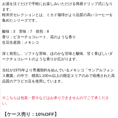
お湯を注ぐだけで手軽にお楽しみいただける簡易ドリップ式になり
ます。
軽井沢セレクションとは、ミカド珈琲がより品質の高いコーヒーを
集めたシリーズです。
酸味：3 苦味：7 焙煎：8
香り：ビターチョコレート、花のような香り
生豆生産国：メキシコ
深く焙煎し、ソフトな苦味、ほのかな甘味と酸味、甘く香ばしいダ
ークチョコレートのような香りが広がります。
当社が1975年より専属契約を結んでいるメキシコ「サンアルフォン
ス農園」の中で、標高1,100ｍ以上の限定エリアのみで収穫された高
品質のアラビカ豆を使用しています。
※こちらは包装・熨斗などはお承りできませんのでご了承くださ
い。
【ケース売り：10%OFF】