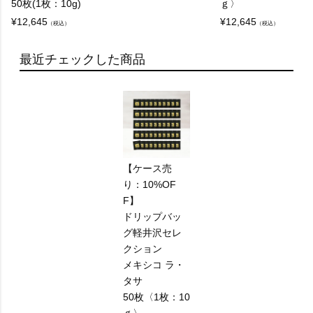
50枚(1枚：10g)
ｇ〉
¥
12,645
¥
12,645
（税込）
（税込）
最近チェックした商品
【ケース売
り：10%OF
F】
ドリップバッ
グ軽井沢セレ
クション
メキシコ ラ・
タサ
50枚〈1枚：10