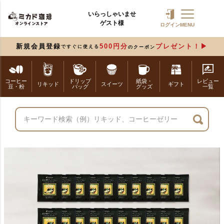
いらっしゃいませ
ゲスト様
ログイン
MENU
新規会員登録
500円分
プレゼント！
ですぐに使える
のクーポン
コーヒー
ドリップ
紙袋・
レビュー
リキッド
スイーツ
ギフト
豆・粉
バッグ
グッズ
一覧