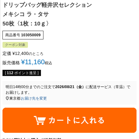
ドリップバッグ軽井沢セレクション
メキシコ ラ・タサ
50枚〈1枚：10ｇ〉
商品番号
103050009
クーポン対象
定価
¥
12,400
のところ
¥
11,160
販売価格
税込
[
112
ポイント進呈 ]
明日
14時00分
までのご注文で
2026/08/21（金）
に
配送サービス（常温）
で
お届けします。
東京都
お届け先を変更