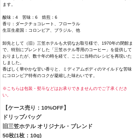
ます。
酸味：4 苦味：6 焙煎：6
香り：ダークチョコレート、フローラル
生豆生産国：コロンビア、ブラジル、他
卸先として（旧）三笠ホテルも大切なお取引様で、1970年の閉館ま
で、特別にブレンドした「三笠ホテル専用のコーヒー」を提供して
おりましたが、数十年の時を経て、ここに当時のレシピを再現いた
しました。
香ばしく華やかな甘い香りと、ミディアムボディのマイルドな苦味
にコロンビア特有のコクが凝縮した味わいです。
※こちらは包装・熨斗などはお承りできませんのでご了承くださ
い。
【ケース売り：10%OFF】
ドリップバッグ
旧三笠ホテル オリジナル・ブレンド
50枚(1枚：10g)