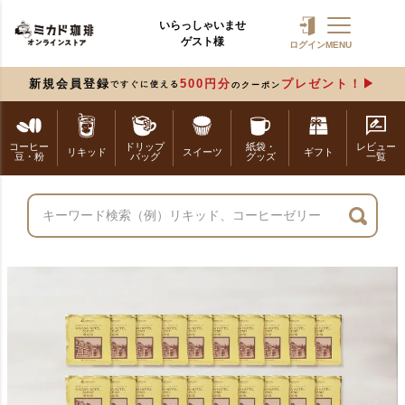
いらっしゃいませ
ゲスト様
ログイン
MENU
新規会員登録
500円分
プレゼント！
ですぐに使える
のクーポン
コーヒー
ドリップ
紙袋・
レビュー
リキッド
スイーツ
ギフト
豆・粉
バッグ
グッズ
一覧