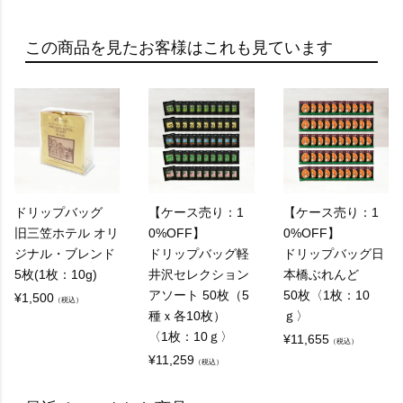
この商品を見たお客様はこれも見ています
ドリップバッグ
【ケース売り：1
【ケース売り：1
旧三笠ホテル オリ
0%OFF】
0%OFF】
ジナル・ブレンド
ドリップバッグ軽
ドリップバッグ日
5枚(1枚：10g)
井沢セレクション
本橋ぶれんど
アソート 50枚（5
50枚〈1枚：10
¥
1,500
（税込）
種ｘ各10枚）
ｇ〉
〈1枚：10ｇ〉
¥
11,655
（税込）
¥
11,259
（税込）