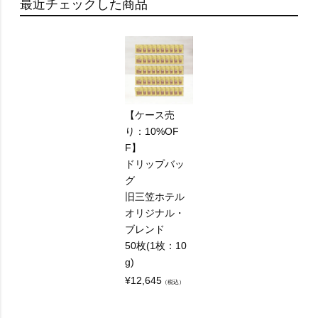
最近チェックした商品
【ケース売
り：10%OF
F】
ドリップバッ
グ
旧三笠ホテル
オリジナル・
ブレンド
50枚(1枚：10
g)
¥
12,645
（税込）