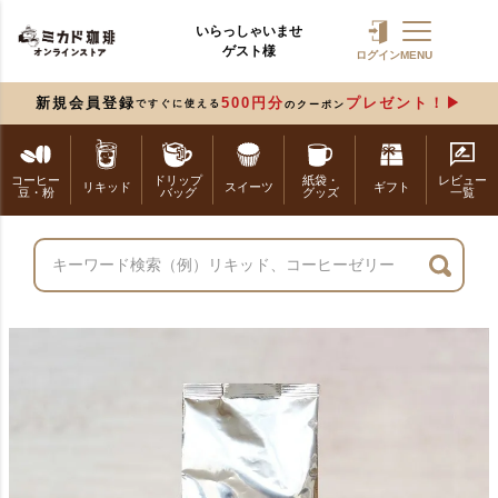
いらっしゃいませ
ゲスト様
ログイン
MENU
新規会員登録
500円分
プレゼント！
ですぐに使える
のクーポン
コーヒー
ドリップ
紙袋・
レビュー
リキッド
スイーツ
ギフト
豆・粉
バッグ
グッズ
一覧