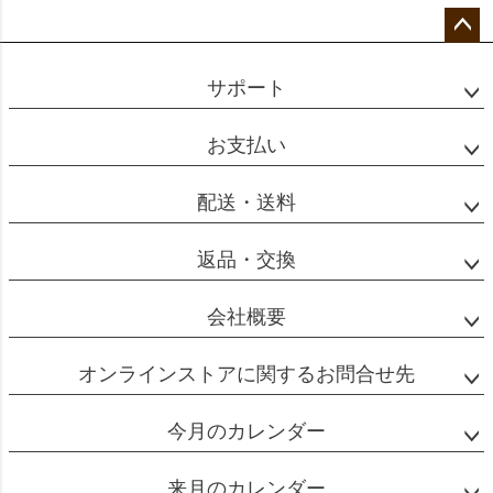
ソは専用の器具で粉に強い圧力をかけることで短
ペー
時間で抽出する淹れ方のコーヒーです。
ジト
短時間で抽出するためうまみ成分が濃く出るう
サポート
ップ
え、焦がしカラメルのような香りと、舌にからみ
へ
お支払い
つくような独特の風味豊かな味わいになります。
一方でレギュラーコーヒーはより軽やかでバラン
配送・送料
スの取れた味わいのコーヒーとなります。
また、使用するコーヒーの粉の量や挽き目、抽出
返品・交換
量なども違います。以下、一般的な量を記載しま
すので参考にしてくさい。
会社概要
オンラインストアに関するお問合せ先
レギュラーコーヒー
今月のカレンダー
一杯分：粉10g【中挽き】
来月のカレンダー