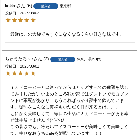
kokko
6
東京都
購入者
投稿日
2025/08/02
最近はこの大袋でもすぐになくなるくらい好きな味です。
ちゅうたろ～♪
2
神奈川県
60代
購入者
投稿日
2025/08/01
ミカドコーヒーと出逢ってからほとんどすべての種類を試し
てみましたが、いまのところ我が家ではダントツでモカブレ
ンドに軍配があがり、もうこればっかり夢中で飲んでいま
す。珈琲をこんなに何杯もいただく日が来るとは。。。

とにかく美味しくて、毎日の生活にミカドコーヒーがある幸
せは手放せませんヾ(≧▽≦)ﾉ

この暑さでも、冷たいアイスコーヒーが美味しくて美味しく
て、幸せなおうちCaféを満喫しています！！！