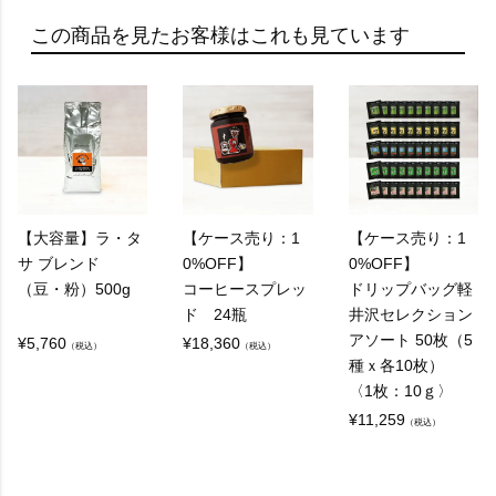
この商品を見たお客様はこれも見ています
A：
レギュラーコーヒーとは、焙煎したコーヒー豆を
挽いて、お湯でフィルターなどを通し抽出するコ
ーヒーのことを指します。
通常、フィルターコーヒーやドリップコーヒーと
して知られています。
【大容量】ラ・タ
【ケース売り：1
【ケース売り：1
サ ブレンド
0%OFF】
0%OFF】
（豆・粉）500g
コーヒースプレッ
ドリップバッグ軽
Q：
ド 24瓶
井沢セレクション
アソート 50枚（5
レギュラーコーヒーとエスプレッソの違いは何で
¥
5,760
¥
18,360
（税込）
（税込）
種ｘ各10枚）
すか？
〈1枚：10ｇ〉
¥
11,259
（税込）
A：
レギュラーコーヒーはお湯をコーヒー（粉）に通
してゆっくりと抽出されるのに対し、エスプレッ