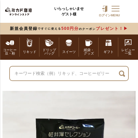
いらっしゃいませ
ゲスト様
ログイン
MENU
新規会員登録
500円分
プレゼント！
ですぐに使える
のクーポン
コーヒー
ドリップ
紙袋・
レビュー
リキッド
スイーツ
ギフト
豆・粉
バッグ
グッズ
一覧