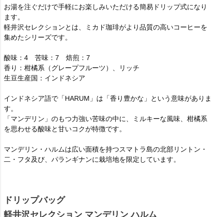
お湯を注ぐだけで手軽にお楽しみいただける簡易ドリップ式になり
ます。
軽井沢セレクションとは、ミカド珈琲がより品質の高いコーヒーを
集めたシリーズです。
酸味：4 苦味：7 焙煎：7
香り：柑橘系（グレープフルーツ）、リッチ
生豆生産国：インドネシア
インドネシア語で「HARUM」は「香り豊かな」という意味がありま
す。
「マンデリン」のもつ力強い苦味の中に、ミルキーな風味、柑橘系
を思わせる酸味と甘いコクが特徴です。
マンデリン・ハルムは広い面積を持つスマトラ島の北部リントン・
二・フタ及び、パランギナンに栽培地を限定しています。
ドリップバッグ
軽井沢セレクション マンデリン ハルム