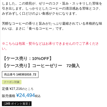
しました。この焙煎が、ゼリーのコク・旨み・スッキリした苦味を
引き出します。しっかりとしたコーヒーの清涼感ある苦味とコク、
みずみずしく口どけのよい食感がクセになります。
芳醇なコーヒーの香りと旨みがたっぷり凝縮されている本格的な味
わいは、まさに「食べるコーヒー」です。
※こちらは包装・熨斗などはお承りできませんのでご了承くださ
い。
【ケース売り：10%OFF】
【ケース売り】コーヒーゼリー 72個入
商品番号
140301010_72
クーポン対象
定価
¥
27,216
のところ
¥
24,494
販売価格
税込
[
245
ポイント進呈 ]