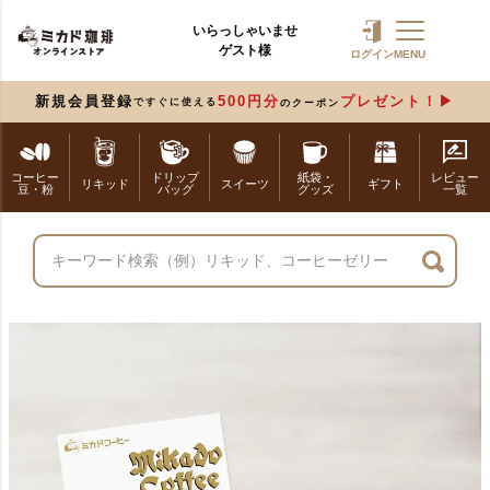
いらっしゃいませ
ゲスト様
ログイン
MENU
新規会員登録
500円分
プレゼント！
ですぐに使える
のクーポン
コーヒー
ドリップ
紙袋・
レビュー
リキッド
スイーツ
ギフト
豆・粉
バッグ
グッズ
一覧