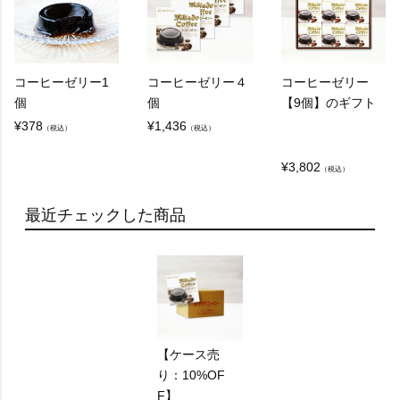
コーヒーゼリー1
コーヒーゼリー４
コーヒーゼリー
個
個
【9個】のギフト
¥
378
¥
1,436
（税込）
（税込）
¥
3,802
（税込）
最近チェックした商品
【ケース売
り：10%OF
F】