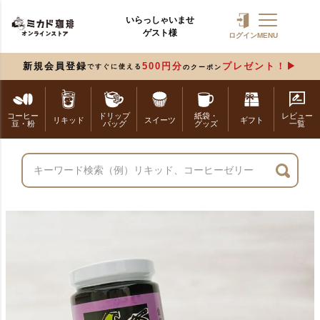
いらっしゃいませ
ゲスト様
ログイン
MENU
新規会員登録
500円分
プレゼント！
ですぐに使える
のクーポン
コーヒー
ドリップ
紙袋・
レビュー
リキッド
スイーツ
ギフト
豆・粉
バッグ
グッズ
一覧