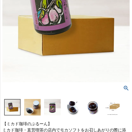
【ミカド珈琲のぷるーん】
ミカド珈琲・直営喫茶の店内でモカソフトをお召しあがりの際に添