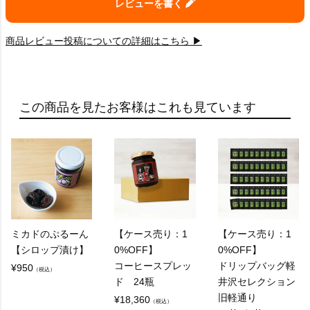
レビューを書く
商品レビュー投稿についての詳細はこちら ▶
この商品を見たお客様はこれも見ています
ミカドのぷるーん
【ケース売り：1
【ケース売り：1
【シロップ漬け】
0%OFF】
0%OFF】
コーヒースプレッ
ドリップバッグ軽
¥
950
（税込）
ド 24瓶
井沢セレクション
旧軽通り
¥
18,360
（税込）