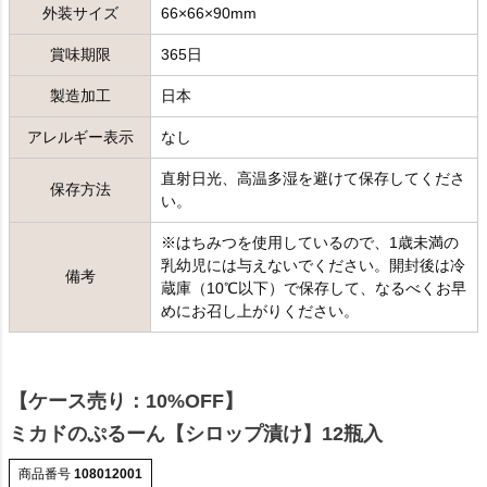
外装サイズ
66×66×90mm
賞味期限
365日
製造加工
日本
アレルギー表示
なし
直射日光、高温多湿を避けて保存してくださ
保存方法
い。
※はちみつを使用しているので、1歳未満の
乳幼児には与えないでください。開封後は冷
備考
蔵庫（10℃以下）で保存して、なるべくお早
めにお召し上がりください。
【ケース売り：10%OFF】
ミカドのぷるーん【シロップ漬け】12瓶入
商品番号
108012001