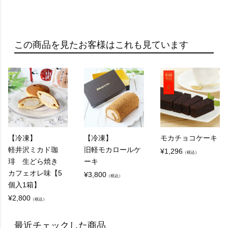
この商品を見たお客様はこれも見ています
【冷凍】
【冷凍】
モカチョコケーキ
軽井沢ミカド珈
旧軽モカロールケ
¥
1,296
（税込）
琲 生どら焼き
ーキ
カフェオレ味【5
¥
3,800
（税込）
個入1箱】
¥
2,800
（税込）
最近チェックした商品