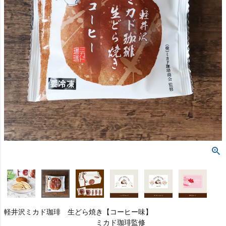
軽井沢ミカド珈琲 生どら焼き【コーヒー味】
ミカド珈琲監修