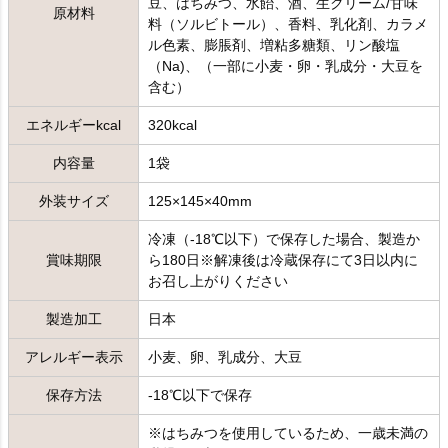
豆、はちみつ、水飴、酒、生クリーム/甘味
原材料
料（ソルビトール）、香料、乳化剤、カラメ
ル色素、膨脹剤、増粘多糖類、リン酸塩
（Na)、（一部に小麦・卵・乳成分・大豆を
含む）
エネルギーkcal
320kcal
内容量
1袋
外装サイズ
125×145×40mm
冷凍（-18℃以下）で保存した場合、製造か
賞味期限
ら180日※解凍後は冷蔵保存にて3日以内に
お召し上がりください
製造加工
日本
アレルギー表示
小麦、卵、乳成分、大豆
保存方法
-18℃以下で保存
※はちみつを使用しているため、一歳未満の