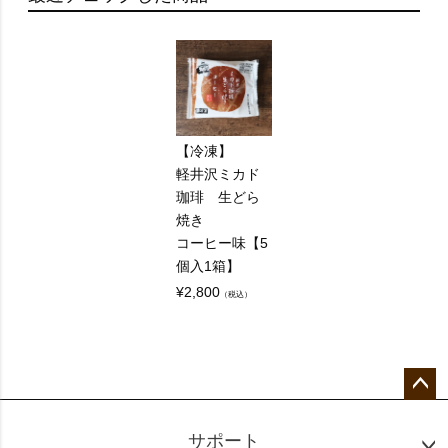
【冷凍】
軽井沢ミカド
珈琲 生どら
焼き
コーヒー味【5
個入1箱】
¥
2,800
（税込）
ペー
ジト
サポート