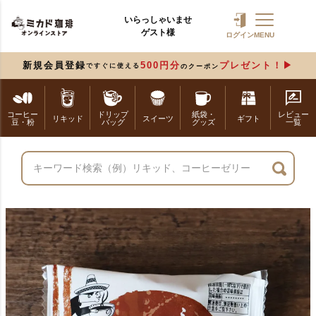
いらっしゃいませ
ゲスト様
ログイン
MENU
新規会員登録
500円分
プレゼント！
ですぐに使える
のクーポン
コーヒー
ドリップ
紙袋・
レビュー
リキッド
スイーツ
ギフト
豆・粉
バッグ
グッズ
一覧