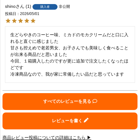
shino
1
非公開
購入者
投稿日
2026/05/01
生どらやきのコーヒー味、ミカドのモカクリームだと口に入
れると直ぐに感じました

甘さも控えめで老若男女、お子さんでも美味しく食べること
が出来る商品だと思いました

今回、１箱購入したのですが更に追加で注文したくなったほ
どです

冷凍商品なので、我が家に常備したい品だと思っています
すべてのレビューを見る
レビューを書く
商品レビュー投稿についての詳細はこちら ▶