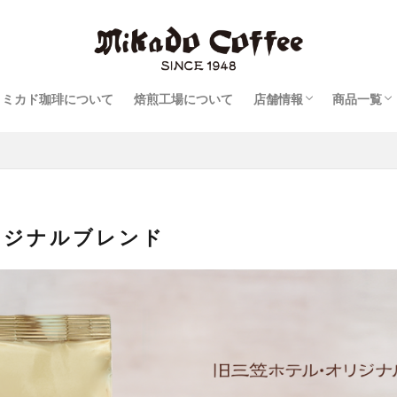
報
軽井沢旧道店
軽井沢・プリンスショ
軽井沢ツルヤ店
日本橋本店
日本橋室町三井タワー
コーヒー
リキッド
スイーツ
ミカド珈琲について
焙煎工場について
店舗情報
商品一覧
報
軽井沢旧道店
軽井沢・プリンスショ
軽井沢ツルヤ店
日本橋本店
日本橋室町三井タワー
コーヒー
リキッド
スイーツ
リジナルブレンド