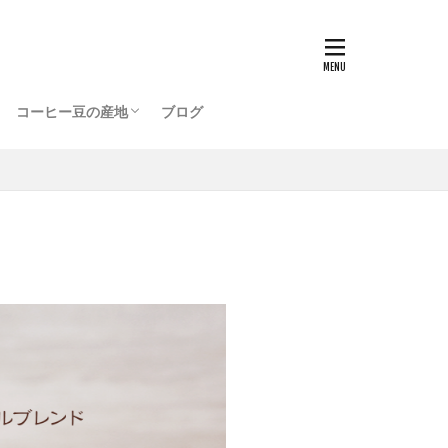
ッピングプラザ店
店
ブラジル BRAZIL
コロンビア COLOMBIA
メキシコ MEXICO
インドネシア INDONESIA
グアテマラ GUATEMALA
エチオピア ETHIOPIA
タンザニア TANZANIA
ハワイ HAWAII
ケニア KENYA
ジャマイカ JAMAICA
パナマ PANAMA
コスタリカ COSTARICA
コーヒー豆の産地
ブログ
ッピングプラザ店
店
ブラジル BRAZIL
コロンビア COLOMBIA
メキシコ MEXICO
インドネシア INDONESIA
グアテマラ GUATEMALA
エチオピア ETHIOPIA
タンザニア TANZANIA
ハワイ HAWAII
ケニア KENYA
ジャマイカ JAMAICA
パナマ PANAMA
コスタリカ COSTARICA